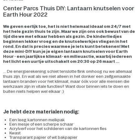
Center Parcs Thuis DIY: Lantaarn knutselen voor
Earth Hour 2022
We geven eerlijk toe, het is niet helemaal ideaal om 24/7 met
het hele gezin thuis te zijn. Maar we zijn ons ook bewust van de
tijd die we met elkaar hebben als gezin. De kinderliedjes
beginnen lekker vroeg en de knutselwerkjes vliegen in het
rond. En dat is precies waarmee je iets kunt betekenen! Met
deze mini-DIY kun je je eigen lantaarn knutselen voor Earth
Hour - een jaarlijkse klimaat- en milieuactie, waarbij iedereen
het licht een uurtje uitschakelt om 20:30 op 26 maart ...
... De energierekening schiet tenslotte flink omhoog nu we allemaal
thuis zijn. En wat als we niet alleen in het donker een zelfgemaakte
lantaarn branden voor het klimaat, maar óók voor alle mensen die
werkzaam zijn in vitale functies? Want door binnen iets te doen en
buiten niets helpen wel elkaar ;)
Je hebt deze materialen nodig:
Een leeg kartonnen melkpak
Een mesje of een scherpe schaar
Acrylverf voor het schilderen van de kartonnen fles
Kwast
Transparant papier of wit bakpapier