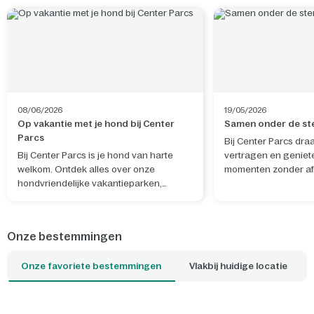
08/06/2026
19/05/2026
Op vakantie met je hond bij Center
Samen onder de st
Parcs
Bij Center Parcs dra
Bij Center Parcs is je hond van harte
vertragen en geniet
welkom. Ontdek alles over onze
momenten zonder afl
hondvriendelijke vakantieparken,
Sterrenkijken laat j
hondenfaciliteiten en wat er in de
aan de drukte en bre
omgeving te doen is.
verwondering en ec
elkaar. Met een DIY 
Onze bestemmingen
verander je eenvoud
slaapkamer in een 
Onze favoriete bestemmingen
Vlakbij huidige locatie
sterrenhemel, terwij
knutselen al onderd
wordt. Ook de glow-i
sterrenposter nodig