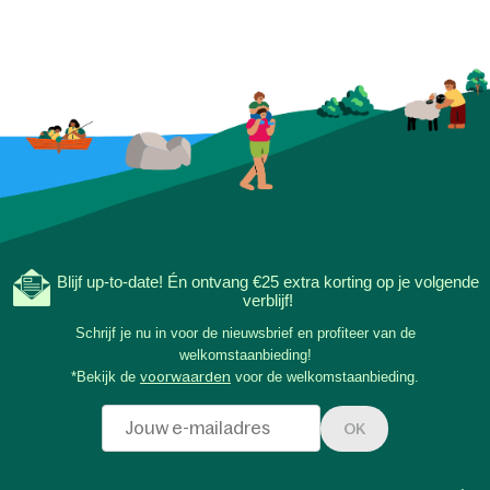
sterrenbeelden te o
verhalen te delen. Zo
tijdens eenvoudige, 
avonden de mooiste 
samen offline onder 
Blijf up-to-date! Én ontvang €25 extra korting op je volgende
verblijf!
Schrijf je nu in voor de nieuwsbrief en profiteer van de
welkomstaanbieding!
*Bekijk de
voorwaarden
voor de welkomstaanbieding.
OK