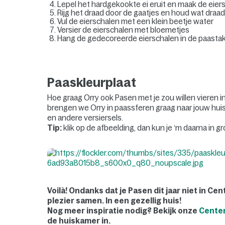
Lepel het hardgekookte ei eruit en maak de eier
Rijg het draad door de gaatjes en houd wat draa
Vul de eierschalen met een klein beetje water
Versier de eierschalen met bloemetjes
Hang de gedecoreerde eierschalen in de paasta
Paaskleurplaat
Hoe graag Orry ook Pasen met je zou willen vieren in 
brengen we Orry in paassferen graag naar jouw hui
en andere versiersels.
Tip:
klik op de afbeelding, dan kun je ‘m daarna in gr
Voilà! Ondanks dat je Pasen dit jaar niet in Cen
plezier samen. In een gezellig huis!
Nog meer inspiratie nodig? Bekijk onze
Center
de huiskamer in.