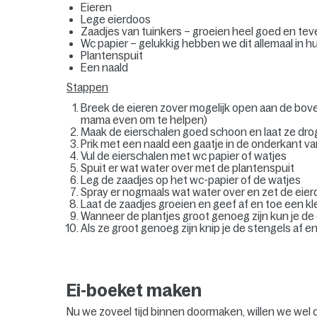
Eieren
Lege eierdoos
Zaadjes van tuinkers – groeien heel goed en tev
Wc papier – gelukkig hebben we dit allemaal in hu
Plantenspuit
Een naald
Stappen
Breek de eieren zover mogelijk open aan de bov
mama even om te helpen)
Maak de eierschalen goed schoon en laat ze drog
Prik met een naald een gaatje in de onderkant va
Vul de eierschalen met wc papier of watjes
Spuit er wat water over met de plantenspuit
Leg de zaadjes op het wc-papier of de watjes
Spray er nogmaals wat water over en zet de eier
Laat de zaadjes groeien en geef af en toe een kl
Wanneer de plantjes groot genoeg zijn kun je de
Als ze groot genoeg zijn knip je de stengels af e
Ei-boeket maken
Nu we zoveel tijd binnen doormaken, willen we wel da