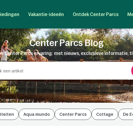
iedingen
Vakantie-ideeën
Ontdek Center Parcs
Me
Center Parcs Blog
e Center Parcs ervaring: met nieuws, exclusieve informatie, t
iteiten
Aqua mundo
Center Parcs
Cottage
De E