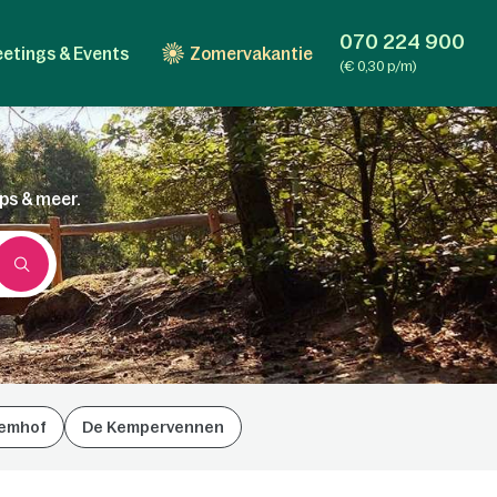
070 224 900
etings & Events
Zomervakantie
(€ 0,30 p/m)
ips & meer.
emhof
De Kempervennen