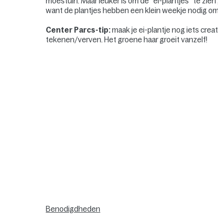
moestuin. Maar leuker is om de “ei-plantjes” te zie
want de plantjes hebben een klein weekje nodig om 
Center Parcs-tip:
maak je ei-plantje nog iets crea
tekenen/verven. Het groene haar groeit vanzelf!
Benodigdheden