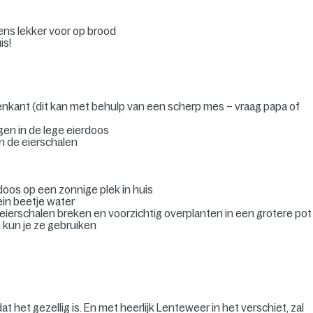
ens lekker voor op brood
is!
enkant (dit kan met behulp van een scherp mes – vraag papa of
en in de lege eierdoos
n de eierschalen
doos op een zonnige plek in huis
ein beetje water
 eierschalen breken en voorzichtig overplanten in een grotere pot
n kun je ze gebruiken
t het gezellig is. En met heerlijk Lenteweer in het verschiet, zal