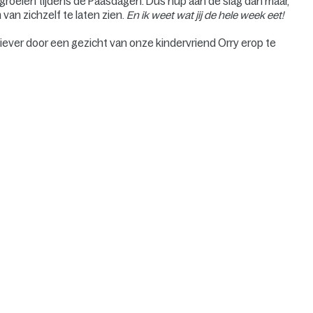
n groeien tijdens de Paasdagen. Dus hup aan de slag dan maar,
van zichzelf te laten zien.
En ik weet wat jij de hele week eet!
tiever door een gezicht van onze kindervriend Orry erop te