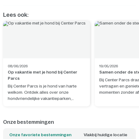
Lees ook:
08/06/2026
19/05/2026
Op vakantie met je hond bij Center
Samen onder de st
Parcs
Bij Center Parcs dra
Bij Center Parcs is je hond van harte
vertragen en geniet
welkom. Ontdek alles over onze
momenten zonder afl
hondvriendelijke vakantieparken,
Sterrenkijken laat j
hondenfaciliteiten en wat er in de
aan de drukte en bre
omgeving te doen is.
verwondering en ec
elkaar. Met een DIY 
Onze bestemmingen
verander je eenvoud
slaapkamer in een 
Onze favoriete bestemmingen
Vlakbij huidige locatie
sterrenhemel, terwij