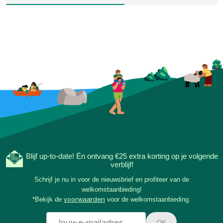
knutselen al onderd
wordt. Ook de glow-i
sterrenposter nodig
sterrenbeelden te o
verhalen te delen. Zo
tijdens eenvoudige, 
avonden de mooiste 
samen offline onder 
Blijf up-to-date! Én ontvang €25 extra korting op je volgende
verblijf!
Schrijf je nu in voor de nieuwsbrief en profiteer van de
welkomstaanbieding!
*Bekijk de
voorwaarden
voor de welkomstaanbieding.
OK