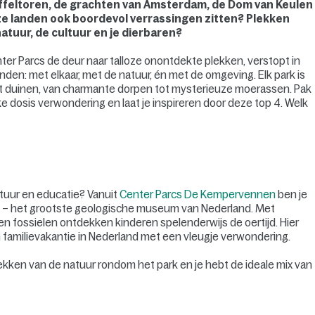
Eiffeltoren, de grachten van Amsterdam, de Dom van Keulen
eze landen ook boordevol verrassingen zitten? Plekken
natuur, de cultuur en je dierbaren?
ter Parcs de deur naar talloze onontdekte plekken, verstopt in
binden: met elkaar, met de natuur, én met de omgeving. Elk park is
ot duinen, van charmante dorpen tot mysterieuze moerassen. Pak
e dosis verwondering en laat je inspireren door deze top 4. Welk
ntuur en educatie? Vanuit
Center Parcs De Kempervennen
ben je
l – het grootste geologische museum van Nederland. Met
en fossielen ontdekken kinderen spelenderwijs de oertijd. Hier
n familievakantie in Nederland met een vleugje verwondering.
ken van de natuur rondom het park en je hebt de ideale mix van