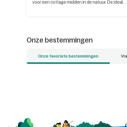
voor een cottage midden in de natuur. De ideale
plek om te ontspannen en nieuwe
herinneringen te maken. Wil je je verblijf nog
specialer maken? Boek dan een van de unieke
cottages, waar je bijvoorbeeld kunt slapen
tussen de boomtoppen of kunt overnachten op
het water. Welke cottage is jouw favoriet?
Onze bestemmingen
Onze favoriete bestemmingen
Vla