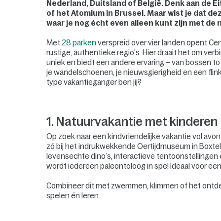
Nederland, Duitsland of België. Denk aan de 
of het Atomium in Brussel. Maar wist je dat d
waar je nog écht even alleen kunt zijn met de 
Met
28 parken
verspreid over vier landen opent Cen
rustige, authentieke regio’s. Hier draait het om ver
uniek en biedt een andere ervaring – van bossen t
je wandelschoenen, je nieuwsgierigheid en een flink
type vakantieganger ben jij?
1. Natuurvakantie met kinderen
Op zoek naar een kindvriendelijke vakantie vol avo
zó bij het indrukwekkende Oertijdmuseum in Boxte
levensechte dino’s, interactieve tentoonstellingen 
wordt iedereen paleontoloog in spe! Ideaal voor ee
Combineer dit met zwemmen, klimmen of het ontdek
spelen én leren.