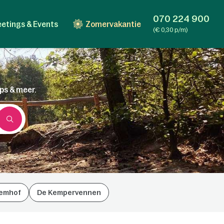
070 224 900
etings & Events
Zomervakantie
(€ 0,30 p/m)
ips & meer.
emhof
De Kempervennen