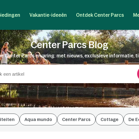
iedingen
Vakantie-ideeën
Ontdek Center Parcs
Me
Center Parcs Blog
e Center Parcs ervaring: met nieuws, exclusieve informatie, t
iteiten
Aqua mundo
Center Parcs
Cottage
De E