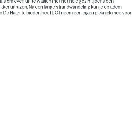
uus om even uit te waaien met het hele gezin tijdens een
ekker uitrazen. Na een lange strandwandeling kun je op adem
io De Haan te bieden heeft. Of neem een eigen picknick mee voor