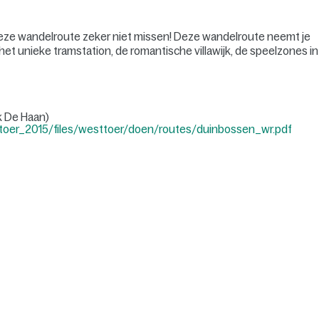
 deze wandelroute zeker niet missen! Deze wandelroute neemt je
het unieke tramstation, de romantische villawijk, de speelzones in
k De Haan)
toer_2015/files/westtoer/doen/routes/duinbossen_wr.pdf