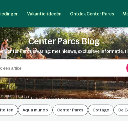
iedingen
Vakantie-ideeën
Ontdek Center Parcs
Me
Center Parcs Blog
e Center Parcs ervaring: met nieuws, exclusieve informatie, t
iteiten
Aqua mundo
Center Parcs
Cottage
De E