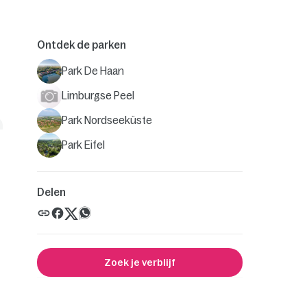
Ontdek de parken
Park De Haan
Limburgse Peel
Park Nordseeküste
Park Eifel
Delen
Zoek je verblijf