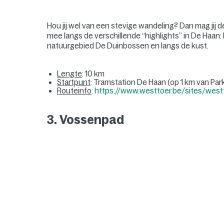
Hou jij wel van een stevige wandeling? Dan mag jij
mee langs de verschillende “highlights” in De Haan: 
natuurgebied De Duinbossen en langs de kust.
Lengte
: 10 km
Startpunt
: Tramstation De Haan (op 1 km van Par
Routeinfo
:
https://www.westtoer.be/sites/west
3. Vossenpad