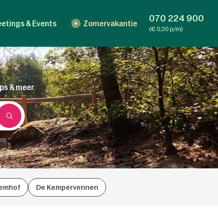
070 224 900
etings & Events
Zomervakantie
(€ 0,30 p/m)
ips & meer.
emhof
De Kempervennen