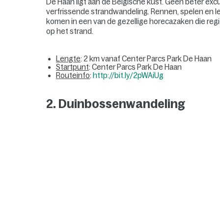
De Haan ligt aan de Belgische kust. Geen beter exc
verfrissende strandwandeling. Rennen, spelen en l
komen in een van de gezellige horecazaken die reg
op het strand.
Lengte
: 2 km vanaf Center Parcs Park De Haan
Startpunt
: Center Parcs Park De Haan
Routeinfo
:
http://bit.ly/2pWAiUg
2. Duinbossenwandeling