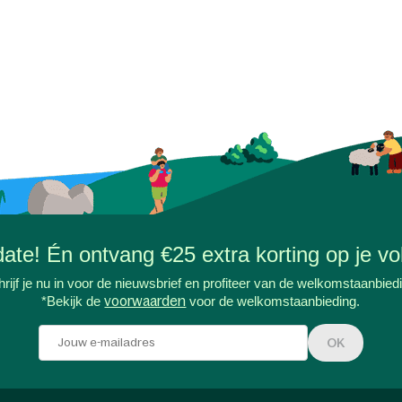
-date! Én ontvang €25 extra korting op je vol
rijf je nu in voor de nieuwsbrief en profiteer van de welkomstaanbied
*Bekijk de
voorwaarden
voor de welkomstaanbieding.
OK