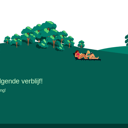
gende verblijf!
ing!