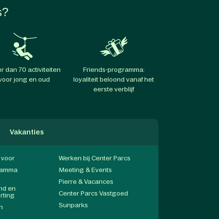
s?
r dan 70 activiteiten
Friends-programma:
voor jong en oud
loyaliteit beloond vanaf het
eerste verblijf
Vakanties
f voor
Werken bij Center Parcs
gramma
Meeting & Events
Pierre & Vacances
end en
Center Parcs Vastgoed
rting
Sunparks
n