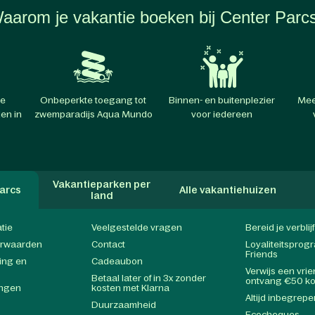
aarom je vakantie boeken bij Center Parc
te
Onbeperkte toegang tot
Binnen- en buitenplezier
Mee
en in
zwemparadijs Aqua Mundo
voor iedereen
Vakantieparken per
arcs
Alle vakantiehuizen
land
atie
Veelgestelde vragen
Bereid je verblij
orwaarden
Contact
Loyaliteitspro
Friends
ing en
Cadeaubon
Verwijs een vri
Betaal later of in 3x zonder
ontvang €50 ko
ingen
kosten met Klarna
Altijd inbegrepe
Duurzaamheid
Ecocheques