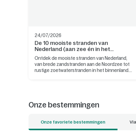
24/07/2026
De 10 mooiste stranden van
Nederland (aan zee én in het
binnenland)
Ontdek de mooiste stranden van Nederland,
van brede zandstranden aan de Noordzee tot
rustige zoetwaterstranden in het binnenland.
Of je nu wilt uitwaaien, zwemmen, surfen,
wandelen met de hond of ontspannen met je
gezin: er is altijd een strand dat bij jouw ideale
dag past. Met een Center Parcs-park dichtbij
begint je strandgevoel al zodra je de deur van je
Onze bestemmingen
cottage uitstapt.
Onze favoriete bestemmingen
Vla