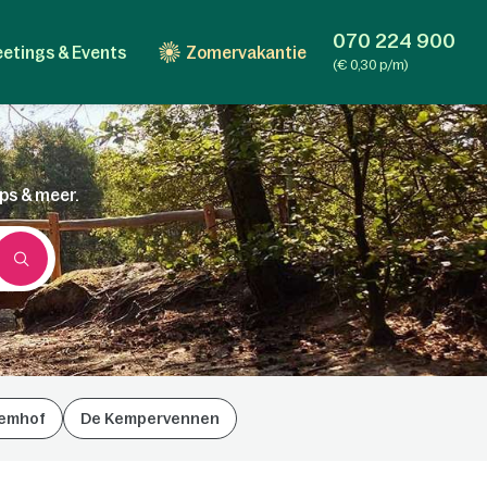
070 224 900
etings & Events
Zomervakantie
(€ 0,30 p/m)
ips & meer.
emhof
De Kempervennen