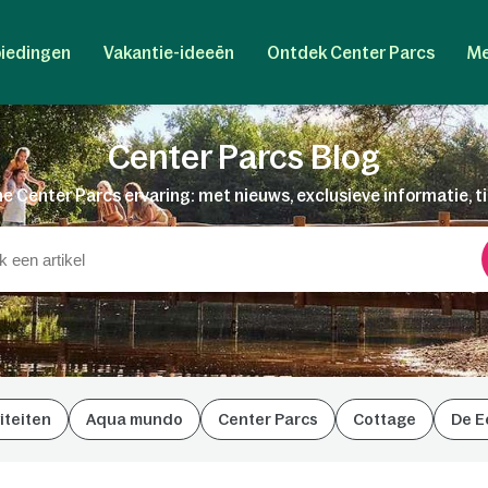
iedingen
Vakantie-ideeën
Ontdek Center Parcs
Me
Center Parcs Blog
e Center Parcs ervaring: met nieuws, exclusieve informatie, t
iteiten
Aqua mundo
Center Parcs
Cottage
De E