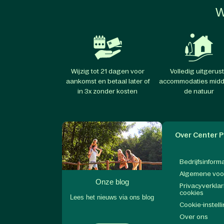
W
Wijzig tot 21 dagen voor
Volledig uitgerus
aankomst en betaal later of
accommodaties midd
in 3x zonder kosten
de natuur
Over Center P
Bedrijfsinform
Algemene vo
Onze blog
Privacyverklar
cookies
Lees het nieuws via ons blog
Cookie-instell
Over ons