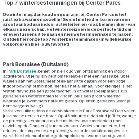
Top 7 winterbestemmingen bij Center Parcs
De winter mag dan koud en guur zijn, bij Center Parcs is het
juist extra warm en gezellig! Geniet met je dierbaren van een
groot aanbod aan indoor activiteiten en - nog belangrijker - van
elkaars gezelschap. Het winterseizoen is de perfecte tijd om
er even tussenuit te gaan en nieuwe herinneringen te maken.
Ontdek hier onze top 7 winterbestemmingen (in willekeurige
volgorde) en kies jouw favoriet!
Park Bostalsee (Duitsland)
In
Park Bostalsee
geniet jong en oud van ontspanning en indoor
activiteiten. Of je nu zin hebt om te relaxen met een massage, uit te
waaien aan het Bostalmeer of elkaar uit te dagen voor een potje
indoor bowling of minigolf: hier kan het allemaal. Voor kleintjes is het
Water Playhouse een grote favoriet. In dit waterspeelparadijs zijn
glijbanen en waterpistolen te vinden, plus een groot waterrad
waarmee je zwemmers nat kunt gieten. Opletten geblazen, want je
bent nergens ‘veilig’!
Verblijven jullie tijdens de kerstvakantie in Park Bostalsee? Dan vallen
jullie met je neus in de boter. Op 45 minuten rijden vind je Trier, waar je
de prachtige kerstmarkt op het middeleeuwse marktplein (met
uitzicht op de Domkerk) kunt bezoeken. Geniet van het eten, het
drinken, de lampjes en de prachtig versierde marktkraampjes. Je
wordt hier helemaal ondergedompeld in het warme kerstgevoel.