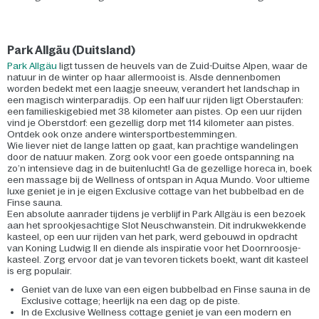
Park Allgäu (Duitsland)
Park Allgäu
ligt tussen de heuvels van de Zuid-Duitse Alpen, waar de
natuur in de winter op haar allermooist is. Als
de dennenbomen
worden bedekt met een laagje sneeuw, verandert het landschap in
een magisch winterparadijs. Op een half uur rijden ligt Oberstaufen:
een familieskigebied met 38 kilometer aan pistes. Op een uur rijden
vind je Oberstdorf: een gezellig dorp met 114 kilometer aan pistes.
Ontdek ook onze andere wintersportbestemmingen.
Wie liever niet de lange latten op gaat, kan prachtige wandelingen
door de natuur maken. Zorg ook voor een goede ontspanning na
zo’n intensieve dag in de buitenlucht! Ga de gezellige horeca in, boek
een massage bij de Wellness of ontspan in Aqua Mundo. Voor ultieme
luxe geniet je in je eigen Exclusive cottage van het bubbelbad en de
Finse sauna.
Een absolute aanrader tijdens je verblijf in Park Allgäu is een bezoek
aan het sprookjesachtige Slot Neuschwanstein. Dit indrukwekkende
kasteel, op een uur rijden van het park, werd gebouwd in opdracht
van Koning Ludwig II en diende als inspiratie voor het Doornroosje-
kasteel. Zorg ervoor dat je van tevoren tickets boekt, want dit kasteel
is erg populair.
Geniet van de luxe van een eigen bubbelbad en Finse sauna in de
Exclusive cottage; heerlijk na een dag op de piste.
In de Exclusive Wellness cottage geniet je van een modern en