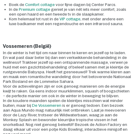
Boek de
Comfort cottage
voor fijne dagen bij Center Parcs.
In de
Premium cottage
geniet je van nét iets meer comfort, zoals
een open haard en een tweede tv in de slaapkamer.
Kom helemaal tot rust in de
VIP cottage
, met onder andere een
luxe badkamer met een regendouche en een infrarood sauna.
Vossemeren (België)
In de winter is het tijd om naar binnen te keren en jezelf op te laden.
En wat past daar beter bij dan een verkwikkende behandeling in de
wellness? Trakteer jezelf op een ontspannende massage, verwen je
huid met een gezichtsbehandeling of beleef samen met je kleintje de
rustgevende Babyspa. Heeft het gesneeuwd? Trek warme kleren aan
en maak een romantische wandeling door het betoverende Nationaal
Park Bosland en de Lommelse Sahara.
Voor de actievelingen zijn er ook genoeg manieren om de energie
kwijt te raken. Ga eens indoor muurklimmen, squash of boogschieten
– de perfecte manier om ook in de winter in beweging te blijven.
In de koudere maanden spelen de kleintjes misschien wat minder
buiten, maar bij
De Vossemeren
is er genoeg te
doen. Een bezoek
aan Aqua Mundo mag natuurlijk niet ontbreken. Laat je meevoeren
door de Lazy River, trotseer de Wildwaterbaan, waag je aan de
Monkey Splash en bewonder kleurrijke tropische vissen in het
snorkelbad. Nog niet genoeg beleefd? Bezoek de Action Factory en
daag elkaar uit voor een potje Kids Bowling, interactieve minigolf en