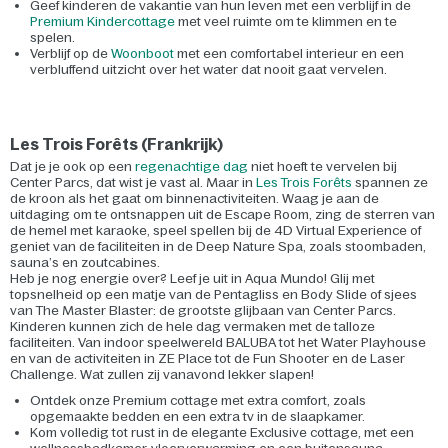
Geef kinderen de vakantie van hun leven met een verblijf in de
Premium Kindercottage
met veel ruimte om te klimmen en te
spelen.
Verblijf op de
Woonboot
met een comfortabel interieur en een
verbluffend uitzicht over het water dat nooit gaat vervelen.
Les Trois Forêts (Frankrijk)
Dat je je ook op een
regenachtige dag
niet hoeft te vervelen bij
Center Parcs, dat wist je vast al. Maar in
Les Trois Forêts
spannen ze
de kroon als het gaat om binnenactiviteiten. Waag je aan de
uitdaging om te ontsnappen uit de Escape Room, zing de sterren van
de hemel met karaoke, speel spellen bij de 4D Virtual Experience of
geniet van de faciliteiten in de Deep Nature Spa, zoals stoombaden,
sauna’s en zoutcabines.
Heb je nog energie over? Leef je uit in Aqua Mundo! Glij met
topsnelheid op een matje van de Pentagliss en Body Slide of sjees
van The Master Blaster: de grootste glijbaan van Center Parcs.
Kinderen kunnen zich de hele dag vermaken met de talloze
faciliteiten. Van indoor speelwereld BALUBA tot het Water Playhouse
en van de activiteiten in ZE Place tot de Fun Shooter en de Laser
Challenge. Wat zullen zij vanavond lekker slapen!
Ontdek onze Premium cottage met extra comfort, zoals
opgemaakte bedden en een extra tv in de slaapkamer.
Kom volledig tot rust in de elegante Exclusive cottage, met een