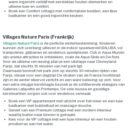
warm ingericht verblijf met eersteklas houten elementen en
ultieme luxe en comfort.
Boek een Comfort cottage met comfortabele bedden, een fijne
badkamer en een goed ingerichte keuken.
Villages Nature Paris (Frankrijk)
Villages Nature Paris
is de perfecte winterbestemming. Kinderen
kunnen zich urenlang uitleven in de indoor speelwereld BALUBA, vol
trampolines, glijbanen en eindeloos speelplezier. Ook in Aqua Mundo
zijn unieke attracties te ontdekken, zoals de Aqua Slide en De Rots.
Voor de ultieme verrassing plan je een uitstapje naar Disneyland
Parijs, dat slechts 15 minuten van het park ligt.
Daarnaast bevindt het park zich op slechts 30 minuten rijden van
Parijs, ideaal voor een dagtrip! De straten van de Franse hoofdstad
zijn in de winter sfeervol verlicht en een ware beleving op zich. Voor
een extra vleugje kerstmagie bezoek je de schitterende etalages van
Galeries Lafayette en Printemps. De vele musea en gezellige
kerstmarkten zorgen ook voor eindeloos vermaak.
Boek een VIP appartement met uitzicht over het meer en een luxe
badkamer met bubbelbad en massage-douche.
Geniet van een Premium cottage met een modern interieur
waarbij buiten naar binnen is gehaald.
Kies voor de VIP cottage met een luxe interieur en een houten
privéterras aan het water.