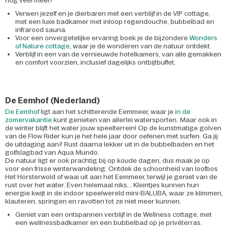
nog veel meer!
Verwen jezelf en je dierbaren met een verblijf in de VIP cottage,
met een luxe badkamer met inloop regendouche, bubbelbad en
infrarood sauna.
Voor een onvergetelijke ervaring boek je de bijzondere
Wonders
of Nature cottage
, waar je de wonderen van de natuur ontdekt.
Verblijf in een van de vernieuwde hotelkamers, van alle gemakken
en comfort voorzien, inclusief dagelijks ontbijtbuffet.
De Eemhof (Nederland)
De Eemhof
ligt aan het schitterende Eemmeer, waar je
in de
zomervakantie
kunt genieten van allerlei watersporten. Maar ook in
de winter blijft het water jouw speelterrein! Op de kunstmatige golven
van de Flow Rider kun je het hele jaar door oefenen met surfen. Ga jij
de uitdaging aan? Rust daarna lekker uit in de bubbelbaden en het
golfslagbad van Aqua Mundo.
De natuur ligt er ook prachtig bij op koude dagen, dus maak je op
voor een frisse winterwandeling. Ontdek de schoonheid van loofbos
Het Horsterwold of waai uit aan het Eemmeer, terwijl je geniet van de
rust over het water. Even helemaal niks... Kleintjes kunnen hun
energie kwijt in de indoor speelwereld mini-BALUBA, waar ze klimmen,
klauteren, springen en ravotten tot ze niet meer kunnen.
Geniet van een ontspannen verblijf in de Wellness cottage, met
een wellnessbadkamer en een bubbelbad op je privéterras.