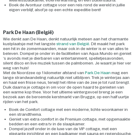
wellnessbadkamer, vloerverwarming en een buitensauna.
Boek de Avontuur cottage voor een reis rond de wereld in jullie
eigen verblijf, alsof je op een echte expeditie bent!
Park De Haan (België)
Wie denkt aan De Haan, denkt natuurlijk meteen aan het charmante
kustplaatsje met het langste
strand van België
. Dit maakt het park
een hit in de zomermaanden, maar ook in de winter is er van alles te
beleven. Dompel je onder in de faciliteiten van Aqua Mundo en geniet
‘s avonds met je dierbaren van entertainment, spelletjesavonden,
silent disco en live muziek tussen de palmbomen. Je waant je hier ver
weg van huis!
Met de Noordzee op 1 kilometer afstand van
Park De Haan
mag een
lange strandwandeling natuurlijk niet uitblijven. Trek je winterjas aan
en haal een frisse neus, terwijl het ritme van de zee je tot rust brengt.
Duik daarna je cottage in om voor de open haard te genieten van
een warme kop thee. Voor het ultieme wintergevoel breng je een
bezoek aan de beroemde kerstmarkt van Brugge, op een half uurtje
rijden van het park.
Boek de Comfort cottage met een moderne, lichte woonkamer in
een strandthema.
Geniet van extra comfort in de Premium cottage, met opgemaakte
bedden en een extra tv in de slaapkamer.
Dompel jezelf onder in de luxe van de VIP cottage, met een
elegante inrichting en een badkamer met sauna en regendouche.