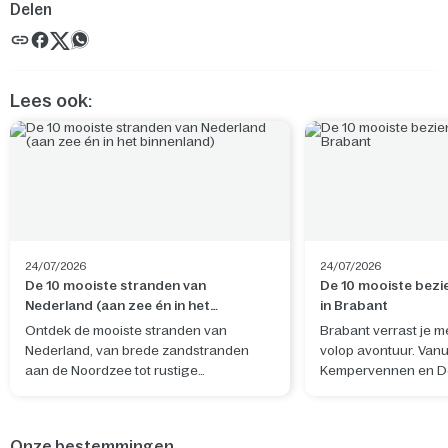
Delen
Lees ook:
24/07/2026
24/07/2026
De 10 mooiste stranden van
De 10 mooiste bez
Nederland (aan zee én in het
in Brabant
binnenland)
Ontdek de mooiste stranden van
Brabant verrast je me
Nederland, van brede zandstranden
volop avontuur. Vanu
aan de Noordzee tot rustige
Kempervennen en D
zoetwaterstranden in het binnenland. Of
ontdek je niet alleen
je nu wilt uitwaaien, zwemmen, surfen,
ook bijzondere plekk
wandelen met de hond of ontspannen
Belgische grens.
Onze bestemmingen