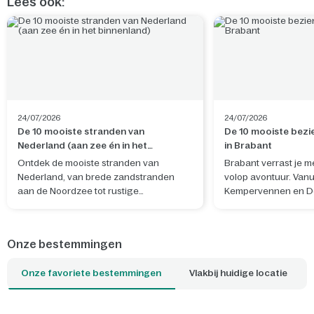
Lees ook:
24/07/2026
24/07/2026
De 10 mooiste stranden van
De 10 mooiste bez
Nederland (aan zee én in het
in Brabant
binnenland)
Ontdek de mooiste stranden van
Brabant verrast je me
Nederland, van brede zandstranden
volop avontuur. Vanu
aan de Noordzee tot rustige
Kempervennen en D
zoetwaterstranden in het binnenland. Of
ontdek je niet alleen
je nu wilt uitwaaien, zwemmen, surfen,
ook bijzondere plekk
wandelen met de hond of ontspannen
Belgische grens.
Onze bestemmingen
met je gezin: er is altijd een strand dat bij
jouw ideale dag past. Met een Center
Onze favoriete bestemmingen
Vlakbij huidige locatie
Parcs-park dichtbij begint je
strandgevoel al zodra je de deur van je
cottage uitstapt.