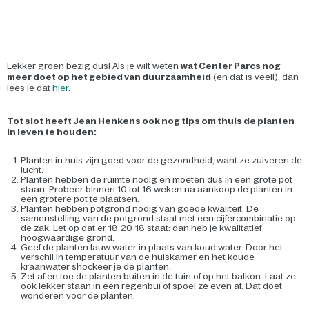
Lekker groen bezig dus! Als je wilt weten
wat Center Parcs nog
meer doet op het gebied van duurzaamheid
(en dat is veel!), dan
lees je dat
hier
.
Tot slot heeft Jean Henkens ook nog tips om thuis de planten
in leven te houden:
Planten in huis zijn goed voor de gezondheid, want ze zuiveren de
lucht.
Planten hebben de ruimte nodig en moeten dus in een grote pot
staan. Probeer binnen 10 tot 16 weken na aankoop de planten in
een grotere pot te plaatsen.
Planten hebben potgrond nodig van goede kwaliteit. De
samenstelling van de potgrond staat met een cijfercombinatie op
de zak. Let op dat er 18-20-18 staat: dan heb je kwalitatief
hoogwaardige grond.
Geef de planten lauw water in plaats van koud water. Door het
verschil in temperatuur van de huiskamer en het koude
kraanwater shockeer je de planten.
Zet af en toe de planten buiten in de tuin of op het balkon. Laat ze
ook lekker staan in een regenbui of spoel ze even af. Dat doet
wonderen voor de planten.