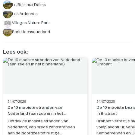
Le Bois aux Daims
Les Ardennes
Villages Nature Paris
Park Hochsauerland
Lees ook:
24/07/2026
24/07/2026
De 10 mooiste stranden van
De 10 mooiste bez
Nederland (aan zee én in het
in Brabant
binnenland)
Ontdek de mooiste stranden van
Brabant verrast je me
Nederland, van brede zandstranden
volop avontuur. Vanu
aan de Noordzee tot rustige
Kempervennen en D