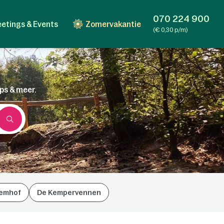
070 224 900
etings & Events
Zomervakantie
(€ 0,30 p/m)
ips & meer.
emhof
De Kempervennen