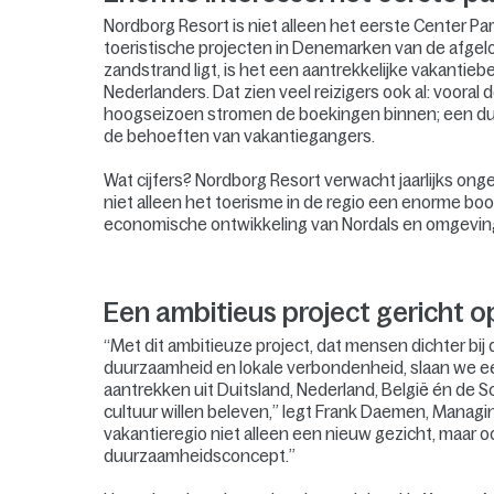
Nordborg Resort is niet alleen het eerste Center Pa
toeristische projecten in Denemarken van de afgelo
zandstrand ligt, is het een aantrekkelijke vakantie
Nederlanders. Dat zien veel reizigers ook al: vooral
hoogseizoen stromen de boekingen binnen; een duid
de behoeften van vakantiegangers.
Wat cijfers? Nordborg Resort verwacht jaarlijks o
niet alleen het toerisme in de regio een enorme boo
economische ontwikkeling van Nordals en omgevin
Een ambitieus project gericht 
“Met dit ambitieuze project, dat mensen dichter bij 
duurzaamheid en lokale verbondenheid, slaan we een
aantrekken uit Duitsland, Nederland, België én de 
cultuur willen beleven,” legt Frank Daemen, Managin
vakantieregio niet alleen een nieuw gezicht, maar o
duurzaamheidsconcept.”