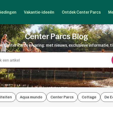
iedingen
Vakantie-ideeën
Ontdek Center Parcs
Me
Center Parcs Blog
e Center Parcs ervaring: met nieuws, exclusieve informatie, t
iteiten
Aqua mundo
Center Parcs
Cottage
De E