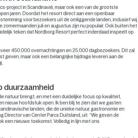
rcs-project in Scandinavië, maar ook een van de grootste
pen jaren. Doordat het resort direct aan een openbaar
bestemming voor bezoekers uit de omliggende landen, inclusief wij
 de zomermaanden juli en augustus zijn nu populair. Ook buiten het
elijk teken dat Nordborg Resort perfect inderdaad inspeelt op
ngeveer 450.000 overnachtingen en 25.000 dagbezoekers. Dit zal
st geven, maar ook een belangrijke bijdrage leveren aan de
g.
op duurzaamheid
de natuur brengt, en met een duidelijke focus op kwaliteit,
 nieuw hoofdstuk open. Ik ben blij te zien dat we gasten
Scandinavische landen, die de unieke natuur, gastronomie en
g Director van Center Parcs Duitsland, uit. “We geven de
ok een nieuwe toekomst. Volledig in lijn met ons