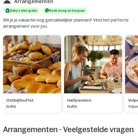
Arrangementen
Baby's eten gratis
Boek vroeg en bespaar
Wil je je vakantie nog gemakkelijker plannen? Vind het perfecte
arrangement voor jou.
Ontbijtbuffet
Halfpension
Volp
Buffet
Buffet
Volpe
Arrangementen - Veelgestelde vragen