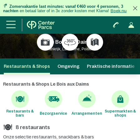
Zomervakantie last minutes:
vanaf €460 voor 4 personen, 3
nachten
en betaal later of in 3x zonder kosten met Klarna!
Boek nu
Le Bois aux Daims
Frankrijk, La Vienne, Poitiers
Restaurants & Shops
Omgeving
Praktische informatie
Restaurants & Shops Le Bois aux Daims
Restaurants &
Supermarkten &
Bezorgservice
Arrangementen
bars
shops
8 restaurants
Onze selectie restaurants, snackbars & bars