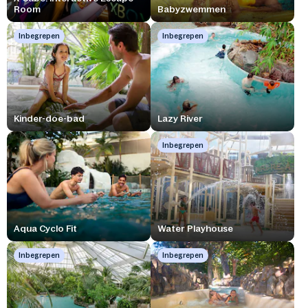
Room
Babyzwemmen
Inbegrepen
Inbegrepen
Kinder-doe-bad
Lazy River
Inbegrepen
Aqua Cyclo Fit
Water Playhouse
Inbegrepen
Inbegrepen