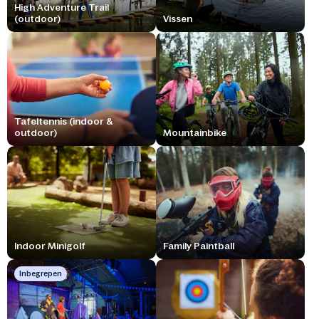
High Adventure Trail
(outdoor)
Vissen
Tafeltennis (indoor &
outdoor)
Mountainbike
Indoor Minigolf
Family Paintball
Inbegrepen