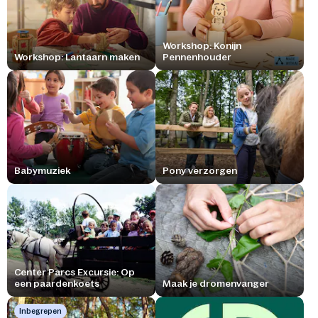
Workshop: Konijn
Workshop: Lantaarn maken
Pennenhouder
Babymuziek
Pony verzorgen
Center Parcs Excursie: Op
een paardenkoets
Maak je dromenvanger
Inbegrepen