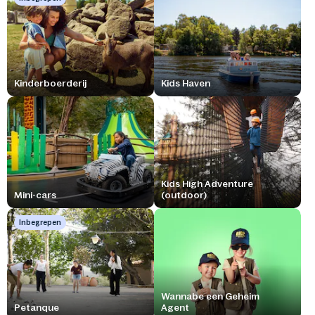
Kinderboerderij
Kids Haven
Kids High Adventure
Mini-cars
(outdoor)
Inbegrepen
Wannabe een Geheim
Petanque
Agent