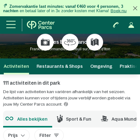
Zomervakantie last minutes:
vanaf €460 voor 4 personen, 3
nachten
en betaal later of in 3x zonder kosten met Klarna!
Boek nu
Les Bois-Francs
Frankrijk, Normandië, Verneuil sur Avre et d'Iton
Activiteiten
Restaurants & Shops
Omgeving
Praktisc
111 activiteiten in dit park
De lijst van activiteiten kan variëren afhankelijk van het seizoen.
Activiteiten kunnen voor of tijdens jouw verblijf worden geboekt via
jouw My Center Parcs account.
Alles bekijken
Sport & Fun
Aqua Mundo
Prijs
Filter