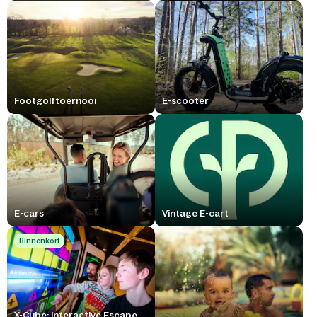
Footgolftoernooi
E-scooter
E-cars
Vintage E-cart
Binnenkort
X-Cube: Interactive Escape