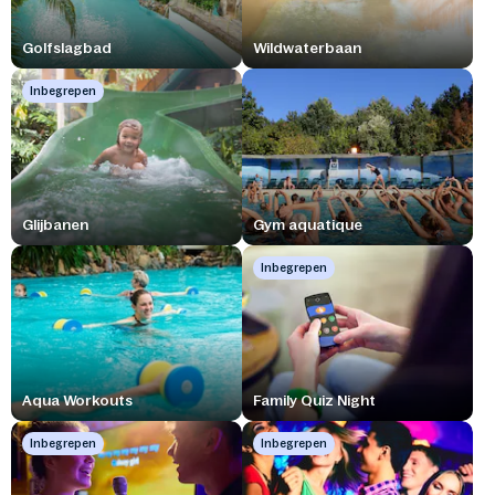
Golfslagbad
Wildwaterbaan
Inbegrepen
Glijbanen
Gym aquatique
Inbegrepen
Aqua Workouts
Family Quiz Night
Inbegrepen
Inbegrepen