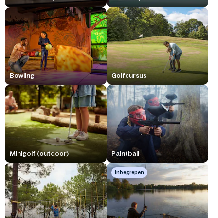
Bowling
Golfcursus
Minigolf (outdoor)
Paintball
Inbegrepen