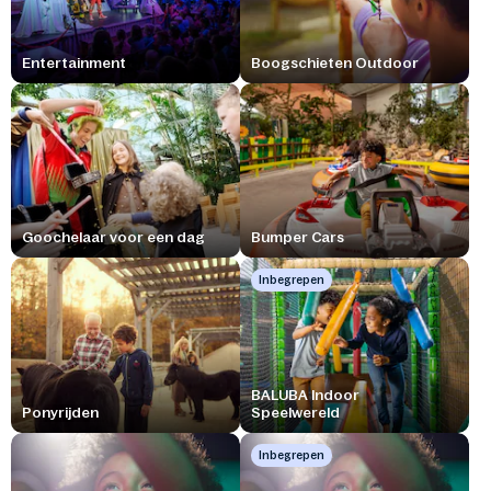
Entertainment
Boogschieten Outdoor
Goochelaar voor een dag
Bumper Cars
Inbegrepen
BALUBA Indoor
Ponyrijden
Speelwereld
Inbegrepen