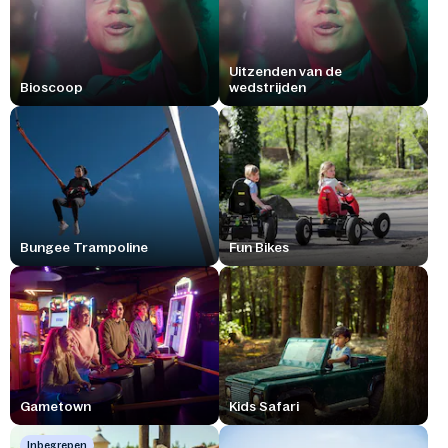
Uitzenden van de
Bioscoop
wedstrijden
Bungee Trampoline
Fun Bikes
Gametown
Kids Safari
Inbegrepen