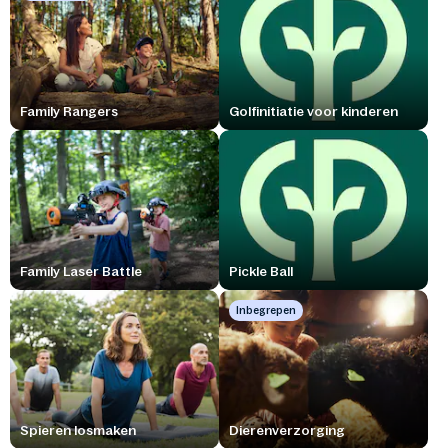
Family Rangers
Golfinitiatie voor kinderen
Family Laser Battle
Pickle Ball
Inbegrepen
Spieren losmaken
Dierenverzorging