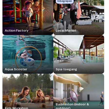
Inbegrepen
Action Factory
Local Market
Aqua Scooter
Spa-toegang
Badminton (indoor &
Kids Workshop
outdoor)