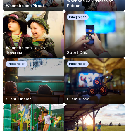
Wannabe een Prinses of
Wannabe een Piraat
Ridder
Inbegrepen
Wannabe een Heks of
Tovenaar
Sport Quiz
Inbegrepen
Inbegrepen
Silent Cinema
Silent Disco