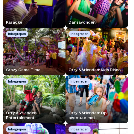
Karaoke
Dansavonden
Inbegrepen
Inbegrepen
Crazy Game Time
Orry & Vrienden: Kids Disco
Inbegrepen
Inbegrepen
Orry & Vrienden
Orry & Vrienden: Op
Entertainment
avontuur met..
Inbegrepen
Inbegrepen