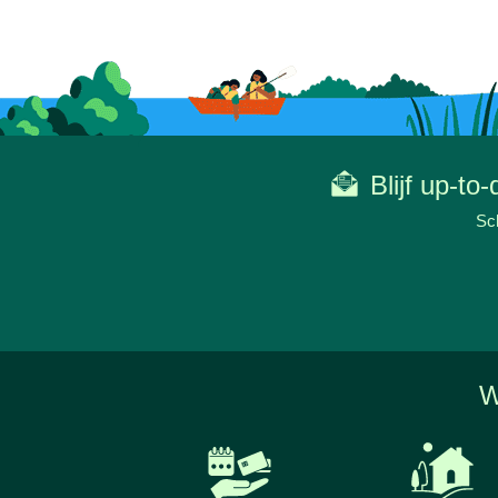
Blijf up-to
Sch
W