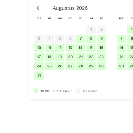
Previous Month
Augustus
2026
ma
di
wo
do
vr
za
zo
ma
d
1
2
1
3
4
5
6
7
8
9
7
8
10
11
12
13
14
15
16
14
1
17
18
19
20
21
22
23
21
2
24
25
26
27
28
29
30
28
2
31
10:00 uur - 19:00 uur
Gesloten