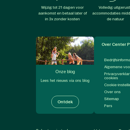
Wijzig tot 21 dagen voor
Volledig uitgerus
aankomst en betaal later of
accommodaties midd
in 3x zonder kosten
de natuur
Over Center P
Bedrijfsinform
Algemene vo
Onze blog
Privacyverklar
cookies
Lees het nieuws via ons blog
Cookie-instell
Over ons
Sitemap
Ontdek
Pers