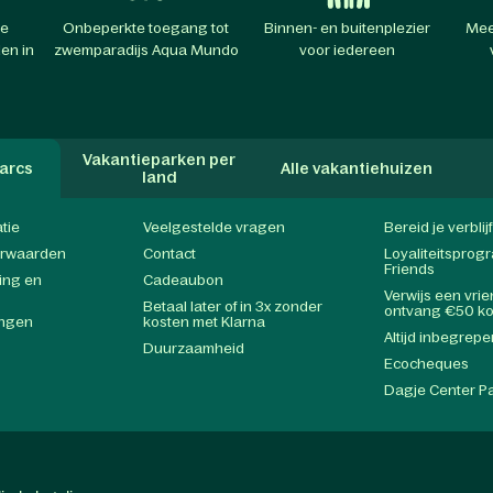
te
Onbeperkte toegang tot
Binnen- en buitenplezier
Mee
en in
zwemparadijs Aqua Mundo
voor iedereen
Vakantieparken per
arcs
Alle vakantiehuizen
land
atie
Veelgestelde vragen
Bereid je verblij
orwaarden
Contact
Loyaliteitspro
Friends
ing en
Cadeaubon
Verwijs een vri
Betaal later of in 3x zonder
ontvang €50 ko
ingen
kosten met Klarna
Altijd inbegrepe
Duurzaamheid
Ecocheques
Dagje Center P