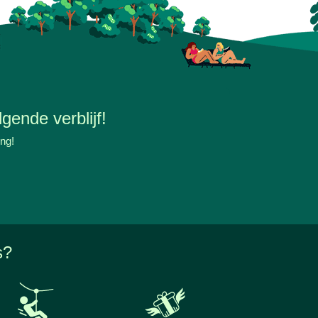
gende verblijf!
ing!
s?