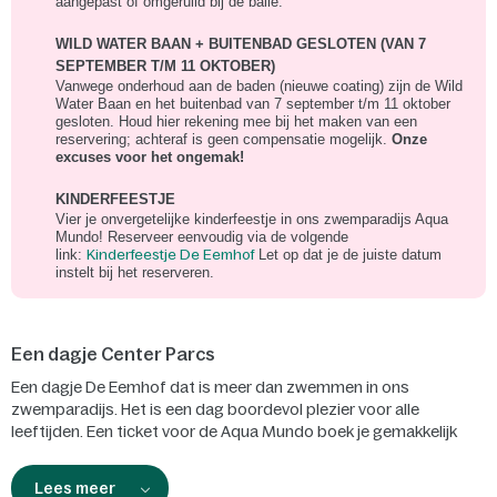
aangepast of omgeruild bij de balie.
WILD WATER BAAN + BUITENBAD GESLOTEN (VAN 7
SEPTEMBER T/M 11 OKTOBER)
Vanwege onderhoud aan de baden (nieuwe coating) zijn de Wild
Water Baan en het buitenbad van 7 september t/m 11 oktober
gesloten. Houd hier rekening mee bij het maken van een
reservering; achteraf is geen compensatie mogelijk.
Onze
excuses voor het ongemak!
KINDERFEESTJE
Vier je onvergetelijke kinderfeestje in ons zwemparadijs Aqua
Mundo! Reserveer eenvoudig via de volgende
link:
Kinderfeestje De Eemhof
Let op dat je de juiste datum
instelt bij het reserveren.
Een dagje Center Parcs
Een dagje De Eemhof dat is meer dan zwemmen in ons
zwemparadijs. Het is een dag boordevol plezier voor alle
leeftijden. Een ticket voor de Aqua Mundo boek je gemakkelijk
vooraf via deze pagina. Op de dag zelf staan er nog veel meer
belevenissen op je te wachten die je ter plaatse kunt reserveren.
Lees meer