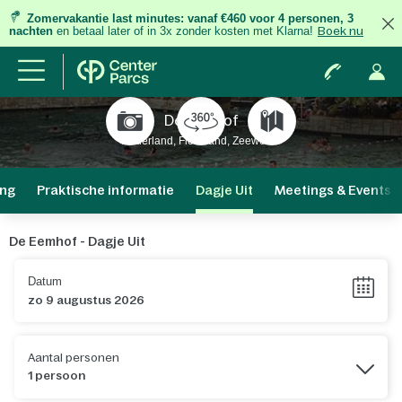
Zomervakantie last minutes:
vanaf €460 voor 4 personen, 3
nachten
en betaal later of in 3x zonder kosten met Klarna!
Boek nu
De Eemhof
Nederland, Flevoland, Zeewolde
ng
Praktische informatie
Dagje Uit
Meetings & Events
De Eemhof - Dagje Uit
Datum
Aantal personen
1 persoon