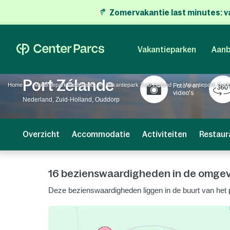
Zomervakantie last minutes:
v
Vakantieparken
Aanb
Port Zélande
Home
Vakantiepark Nederland
Vakantiepark Zuid-Holland
Vakantiepark Oud
Foto's en
video's
Nederland, Zuid-Holland, Ouddorp
Overzicht
Accommodatie
Activiteiten
Restaur
16 bezienswaardigheden in de omgevi
Deze bezienswaardigheden liggen in de buurt van het