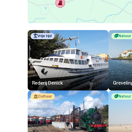
Vrije tijd
Natuur
Rederij Denick
Greveli
Cultuur
Natuur