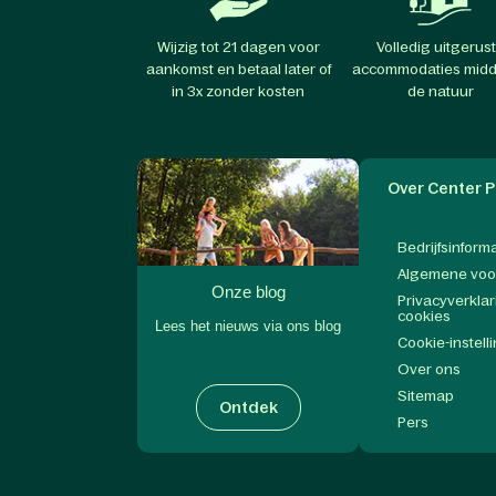
Wijzig tot 21 dagen voor
Volledig uitgerus
aankomst en betaal later of
accommodaties midd
in 3x zonder kosten
de natuur
Over Center P
Bedrijfsinform
Algemene vo
Onze blog
Privacyverklar
cookies
Lees het nieuws via ons blog
Cookie-instell
Over ons
Sitemap
Ontdek
Pers