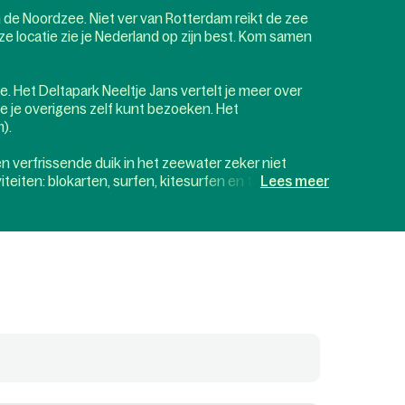
 de Noordzee. Niet ver van Rotterdam reikt de zee
e locatie zie je Nederland op zijn best. Kom samen
. Het Deltapark Neeltje Jans vertelt je meer over
e je overigens zelf kunt bezoeken. Het
).
verfrissende duik in het zeewater zeker niet
teiten: blokarten, surfen, kitesurfen en tal van
Lees meer
e kuieren in de talrijke, charmante dorpjes in de
et onberoerd laten.
 park en de talrijke aangeboden activiteiten zullen
familievakantie in Zuid-Holland. Ons vakantiepark in
er wat wils!
kantiepark Port Zélande herbergt een heus
me momenten beleven.