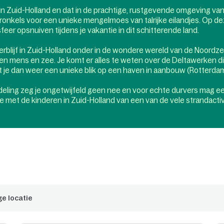
in Zuid-Holland en dat in de prachtige, rustgevende omgeving van
ronkels voor een unieke mengelmoes van talrijke eilandjes. Op dez
sfeer opsnuiven tijdens je vakantie in dit schitterende land.
erblijf in Zuid-Holland onder in de wondere wereld van de Noordzee
en mens en zee. Je komt er alles te weten over de Deltawerken di
 je dan weer een unieke blik op een haven in aanbouw (Rotterdam
ing zeg je ongetwijfeld geen nee en voor echte durvers mag een 
e met de kinderen in Zuid-Holland van een van de vele strandactivi
dorp is de ideale uitvalsbasis om tijdens je vakantie lekker rond t
nten van het prachtige middeleeuwse stadje Zierikzee je zeker ni
tdekken vanuit zijn vakantiepark Port Zélande. De omgeving van het
rt Zélande is met andere woorden een perfecte bestemming voor je 
indoor en outdoor activiteiten zowel aan jong als oud: er is voor ied
n in de Noordzee is niet echt iets voor jou? Geen nood, ons va
subtropische waterjungle laat je talrijke ontspannende, aangena
ge locatie