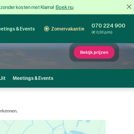
Boek nu
x zonder kosten met Klarna!
070 224 900
etings & Events
Zomervakantie
(€ 0,30 p/m)
Bekijk prijzen
Uit
Meetings & Events
erkennen.