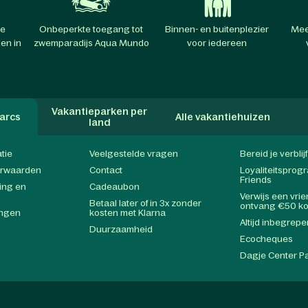
te
Onbeperkte toegang tot
Binnen- en buitenplezier
Mee
en in
zwemparadijs Aqua Mundo
voor iedereen
Vakantieparken per
arcs
Alle vakantiehuizen
land
atie
Veelgestelde vragen
Bereid je verblij
orwaarden
Contact
Loyaliteitspro
Friends
ing en
Cadeaubon
Verwijs een vri
Betaal later of in 3x zonder
ontvang €50 ko
ingen
kosten met Klarna
Altijd inbegrepe
Duurzaamheid
Ecocheques
Dagje Center P