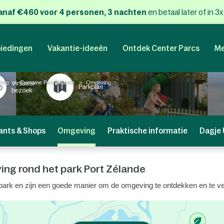
anaf €460 voor 4 personen, 3 nachten
en betaal later of in 3
iedingen
Vakantie-ideeën
Ontdek Center Parcs
Me
dorp
Domaine Port Zélande
Omgeving
Virtueel
Parkplan
bezoek
ants & Shops
Omgeving
Praktische informatie
Dagje 
ng rond het park Port Zélande
 park en zijn een goede manier om de omgeving te ontdekken en te v