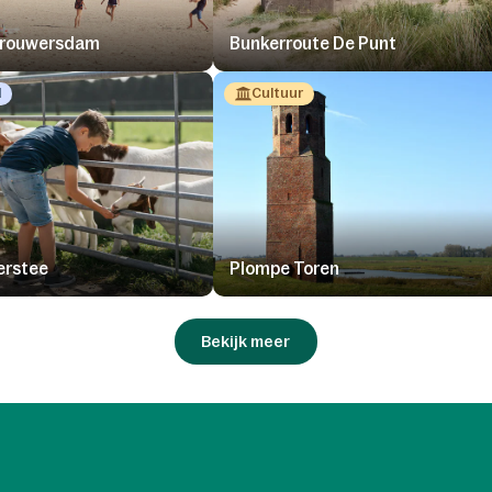
Brouwersdam
Bunkerroute De Punt
d
Cultuur
erstee
Plompe Toren
Bekijk meer