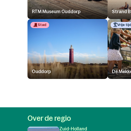
RTM Museum Ouddorp
Strand 
Stad
Vrije tij
Ouddorp
De Mekk
Over de regio
Zuid-Holland