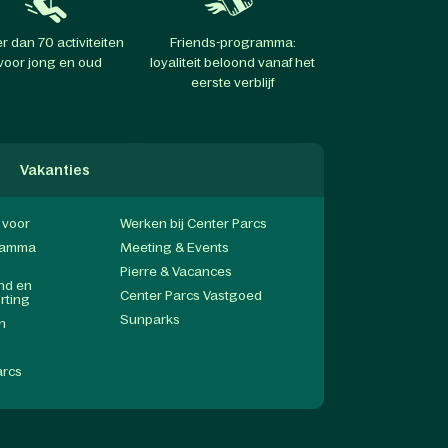
r dan 70 activiteiten
Friends-programma:
voor jong en oud
loyaliteit beloond vanaf het
eerste verblijf
Vakanties
f voor
Werken bij Center Parcs
gramma
Meeting & Events
Pierre & Vacances
end en
Center Parcs Vastgoed
rting
Sunparks
n
arcs