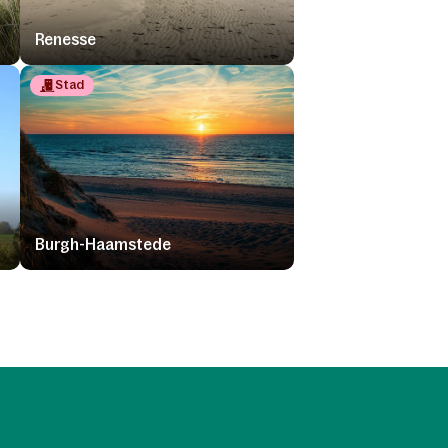
Renesse
Stad
Burgh-Haamstede