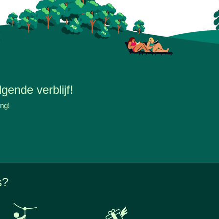
gende verblijf!
ing!
s?