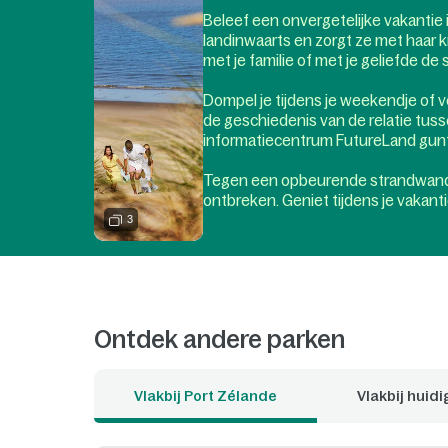
Beleef een onvergetelijke vakantie 
landinwaarts en zorgt ze met haar k
met je familie of met je geliefde de 
Dompel je tijdens je weekendje of v
de geschiedenis van de relatie tuss
informatiecentrum FutureLand gunt
Tegen een opbeurende strandwandel
ontbreken. Geniet tijdens je vakanti
andere strandsporten. Het stadje Oud
3
buurt. Zo zullen de talrijke monume
Center Parcs laat je dit allemaal on
zeker bij je in de smaak vallen. Po
Zuid-Holland denkt met zijn talrijke 
Ontdek andere parken
Je houdt wel van water maar zwemme
waterparadijs in Zuid-Holland: de 
Vlakbij Port Zélande
Vlakbij huidi