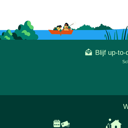
Blijf up-to
Sch
W