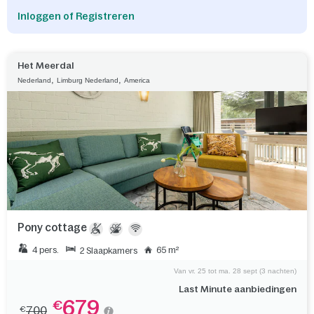
Inloggen of Registreren
Het Meerdal
,
,
Nederland
Limburg Nederland
America
Pony cottage
4 pers.
65 m²
2 Slaapkamers
Van vr. 25 tot ma. 28 sept (3 nachten)
Last Minute aanbiedingen
679
€
700
€