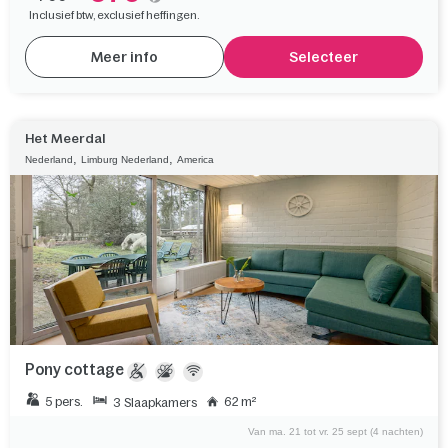
Inclusief btw, exclusief heffingen.
Meer info
Selecteer
Het Meerdal
,
,
Nederland
Limburg Nederland
America
Pony cottage
5 pers.
62 m²
3 Slaapkamers
Van ma. 21 tot vr. 25 sept (4 nachten)