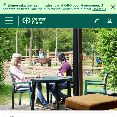
Zomervakantie last minutes:
vanaf €460 voor 4 personen, 3
nachten
en betaal later of in 3x zonder kosten met Klarna!
Boek nu