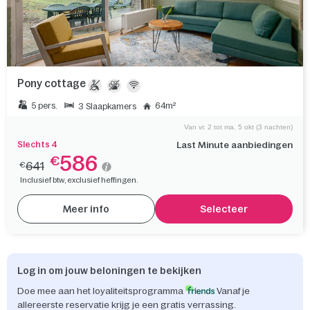
Pony cottage
5 pers.
64m²
3 Slaapkamers
Van vr. 2 tot ma. 5 okt (3 nachten)
Slechts 4
Last Minute aanbiedingen
586
€
641
€
Inclusief btw, exclusief heffingen.
Meer info
Selecteer
Log in om jouw beloningen te bekijken
Doe mee aan het loyaliteitsprogramma
Vanaf je
allereerste reservatie krijg je een gratis verrassing.