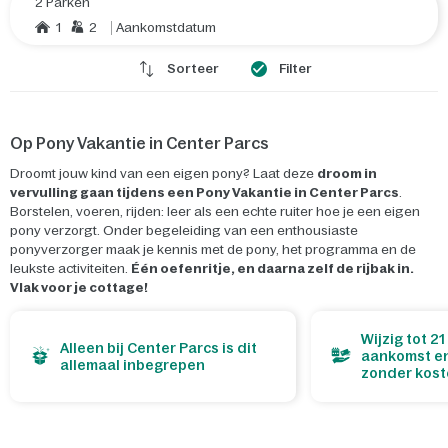
2 Parken
1
2
Aankomstdatum
Sorteer
Filter
Op Pony Vakantie in Center Parcs
Droomt jouw kind van een eigen pony? Laat deze
droom in
vervulling gaan tijdens een Pony Vakantie in Center Parcs
.
Borstelen, voeren, rijden: leer als een echte ruiter hoe je een eigen
pony verzorgt. Onder begeleiding van een enthousiaste
ponyverzorger maak je kennis met de pony, het programma en de
leukste activiteiten.
Één oefenritje, en daarna zelf de rijbak in.
Vlak voor je cottage!
Wijzig tot 2
Alleen bij Center Parcs is dit
aankomst en
allemaal inbegrepen
zonder kos