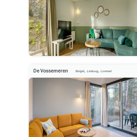
,
,
De Vossemeren
België
Limburg
Lommel