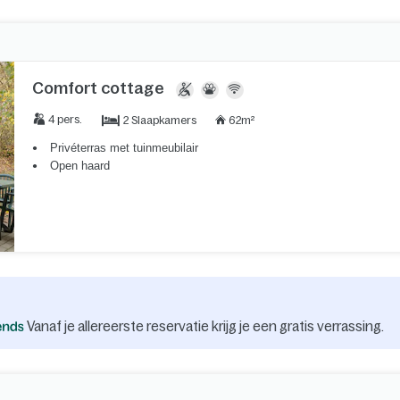
Comfort cottage
2 Slaapkamers
4 pers.
62m²
Privéterras met tuinmeubilair
Open haard
Vanaf je allereerste reservatie krijg je een gratis verrassing.