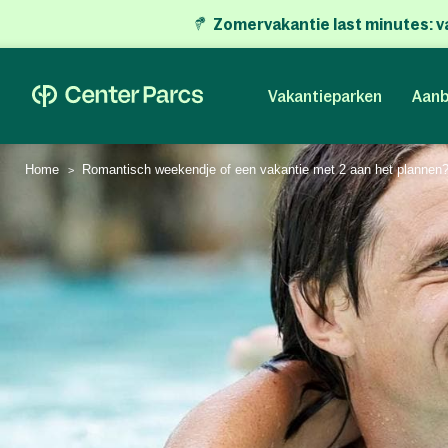
Zomervakantie last minutes:
v
Vakantieparken
Aanb
Home
Romantisch weekendje of een vakantie met 2 aan het plannen