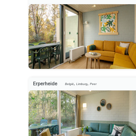
,
,
Erperheide
België
Limburg
Peer