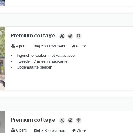
Premium cottage
2 Slaapkamers
4 pers.
66 m²
Ingerichte keuken met vaatwasser
Tweede TV in één slaapkamer
Opgemaakte bedden
Premium cottage
3 Slaapkamers
6 pers.
75 m²