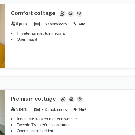
Comfort cottage
3 Slaapkamers
5 pers.
64m²
Privéterras met tuinmeubilair
Open haard
Premium cottage
3 Slaapkamers
5 pers.
64m²
Ingerichte keuken met vaatwasser
Tweede TV in één slaapkamer
Opgemaakte bedden