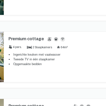
Premium cottage
2 Slaapkamers
4 pers.
64m²
Ingerichte keuken met vaatwasser
Tweede TV in één slaapkamer
Opgemaakte bedden
Premium cottage