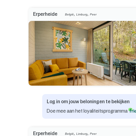
,
,
Erperheide
België
Limburg
Peer
Log in om jouw beloningen te bekijken
Doe mee aan het loyaliteitsprogramma
,
,
Erperheide
België
Limburg
Peer