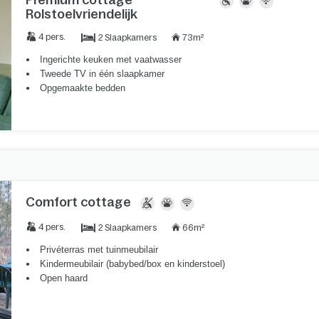
Rolstoelvriendelijk
2 Slaapkamers
4 pers.
73m²
Ingerichte keuken met vaatwasser
Tweede TV in één slaapkamer
Opgemaakte bedden
Comfort cottage
2 Slaapkamers
4 pers.
66m²
Privéterras met tuinmeubilair
Kindermeubilair (babybed/box en kinderstoel)
Open haard