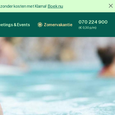
Boek nu
x zonder kosten met Klarna!
070 224 900
etings & Events
Zomervakantie
(€ 0,30 p/m)