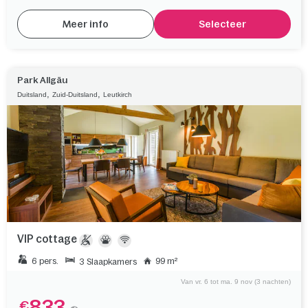
Meer info
Selecteer
Park Allgäu
,
,
Duitsland
Zuid-Duitsland
Leutkirch
VIP cottage
6 pers.
99 m²
3 Slaapkamers
Van vr. 6 tot ma. 9 nov (3 nachten)
833
€