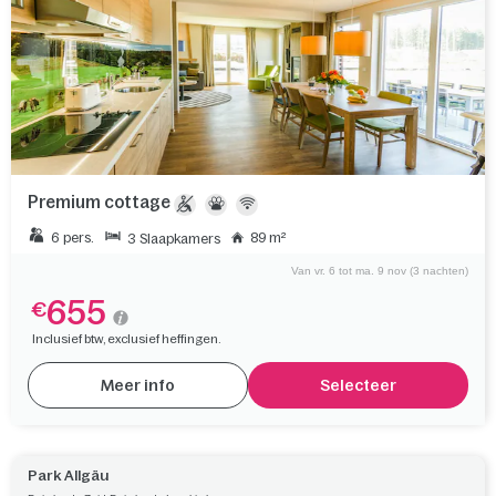
Premium cottage
6 pers.
89 m²
3 Slaapkamers
Van vr. 6 tot ma. 9 nov (3 nachten)
655
€
Inclusief btw, exclusief heffingen.
Meer info
Selecteer
Park Allgäu