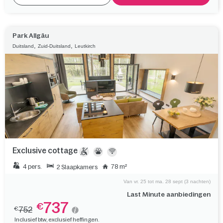
Park Allgäu
,
,
Duitsland
Zuid-Duitsland
Leutkirch
Exclusive cottage
4 pers.
78 m²
2 Slaapkamers
Van vr. 25 tot ma. 28 sept (3 nachten)
Last Minute aanbiedingen
737
€
752
€
Inclusief btw, exclusief heffingen.