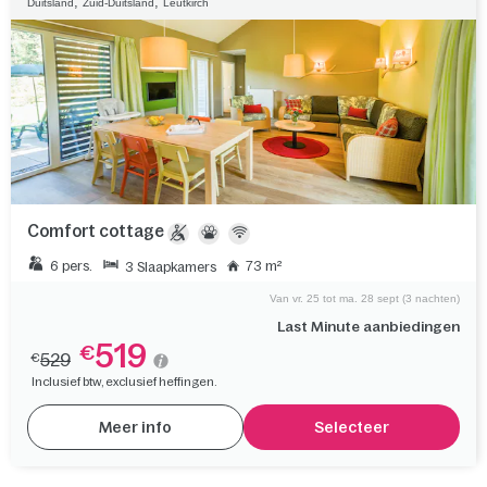
,
,
Duitsland
Zuid-Duitsland
Leutkirch
Comfort cottage
6 pers.
73 m²
3 Slaapkamers
Van vr. 25 tot ma. 28 sept (3 nachten)
Last Minute aanbiedingen
519
€
529
€
Inclusief btw, exclusief heffingen.
Meer info
Selecteer