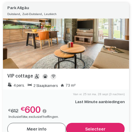
Park Allgäu
,
,
Duitsland
Zuid-Duitsland
Leutkirch
VIP cottage
4 pers.
73 m²
2 Slaapkamers
Van vr. 25 tot ma. 28 sept (3 nachten)
Last Minute aanbiedingen
600
€
612
€
Inclusief btw, exclusief heffingen.
Meer info
Selecteer