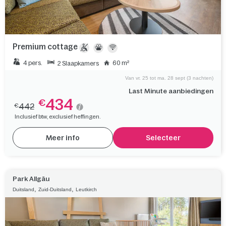
Premium cottage
4 pers.
60 m²
2 Slaapkamers
Van vr. 25 tot ma. 28 sept (3 nachten)
Last Minute aanbiedingen
434
€
442
€
Inclusief btw, exclusief heffingen.
Meer info
Selecteer
Park Allgäu
,
,
Duitsland
Zuid-Duitsland
Leutkirch