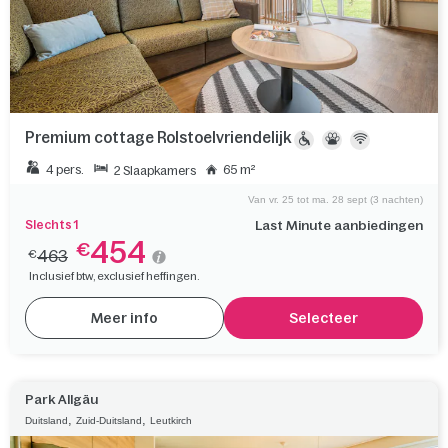
Premium cottage Rolstoelvriendelijk
4 pers.
65 m²
2 Slaapkamers
Van vr. 25 tot ma. 28 sept (3 nachten)
Slechts 1
Last Minute aanbiedingen
454
€
463
€
Inclusief btw, exclusief heffingen.
Meer info
Selecteer
Park Allgäu
,
,
Duitsland
Zuid-Duitsland
Leutkirch