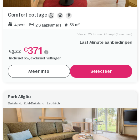
Comfort cottage
4 pers.
56 m²
2 Slaapkamers
Van vr. 25 tot ma. 28 sept (3 nachten)
Last Minute aanbiedingen
371
€
377
€
Inclusief btw, exclusief heffingen.
Meer info
Selecteer
Park Allgäu
,
,
Duitsland
Zuid-Duitsland
Leutkirch