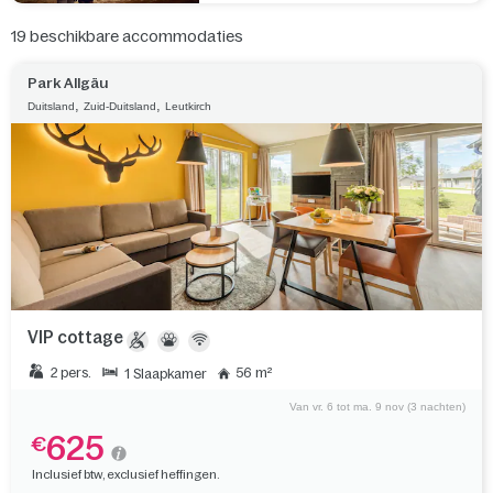
19
beschikbare accommodaties
Park Allgäu
,
,
Duitsland
Zuid-Duitsland
Leutkirch
VIP cottage
2 pers.
56 m²
1 Slaapkamer
Van vr. 6 tot ma. 9 nov (3 nachten)
625
€
Inclusief btw, exclusief heffingen.