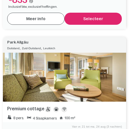
Inclusief btw, exclusief heffingen.
Meer info
Selecteer
Park Allgäu
,
,
Duitsland
Zuid-Duitsland
Leutkirch
Premium cottage
8 pers.
100 m²
4 Slaapkamers
Van vr. 21 tot ma. 24 aug (3 nachten)