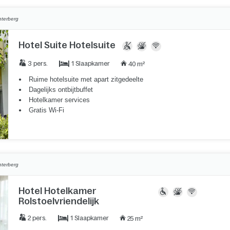
nterberg
Hotel Suite Hotelsuite
1 Slaapkamer
3 pers.
40 m²
Ruime hotelsuite met apart zitgedeelte
Dagelijks ontbijtbuffet
Hotelkamer services
Gratis Wi-Fi
nterberg
Hotel Hotelkamer
Rolstoelvriendelijk
1 Slaapkamer
2 pers.
25 m²