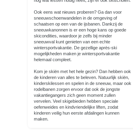
nog wat lessen nodig heeft, zijn er ook skischolen.
Ook eens wat nieuws proberen? Ga dan voor
sneeuwschoenwandelen in de omgeving of
schaatsen op een van de ijsbanen. Dankzij de
sneeuwkanonnen is er een hoge kans op goede
skicondities, waardoor je zelfs bij minder
sneeuwval kunt genieten van een echte
wintersportvakantie. De gezellige après-ski
mogelijkheden maken je wintersportvakantie
helemaal compleet.
Kom je skiën met het hele gezin? Dan hebben ook
de kinderen van alles te beleven. Natuurlijk skiën,
kinderskilessen en spelen in de sneeuw, maar ook
rodelbanen zorgen ervoor dat ook de jongste
vakantiegangers zich geen moment zullen
vervelen. Veel skigebieden hebben speciale
oefenweides en kindvriendelijke liften, zodat
kinderen veilig hun eerste afdalingen kunnen
maken.