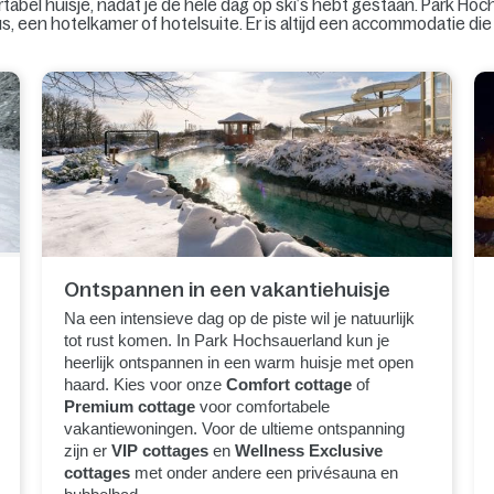
tabel huisje, nadat je de hele dag op ski’s hebt gestaan. Park Hoc
us, een hotelkamer of hotelsuite. Er is altijd een accommodatie die 
Ontspannen in een vakantiehuisje
Na een intensieve dag op de piste wil je natuurlijk
tot rust komen. In Park Hochsauerland kun je
heerlijk ontspannen in een warm huisje met open
haard. Kies voor onze
Comfort cottage
of
Premium cottage
voor comfortabele
vakantiewoningen. Voor de ultieme ontspanning
zijn er
VIP cottages
en
Wellness Exclusive
cottages
met onder andere een privésauna en