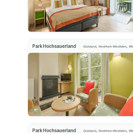
,
,
Park Hochsauerland
Duitsland
Nordrhein-Westfalen
Wi
,
,
Park Hochsauerland
Duitsland
Nordrhein-Westfalen
Wi