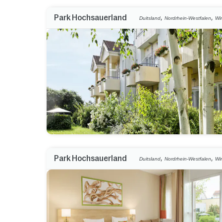
,
,
Park Hochsauerland
Duitsland
Nordrhein-Westfalen
Wi
,
,
Park Hochsauerland
Duitsland
Nordrhein-Westfalen
Wi