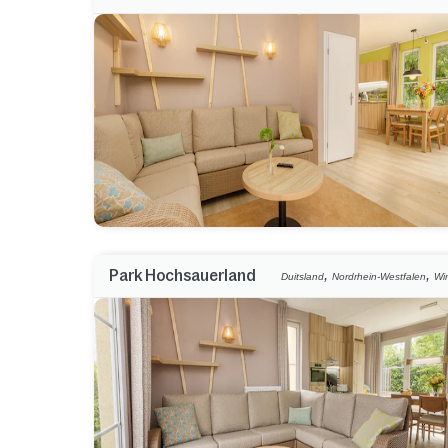
,
,
Park Hochsauerland
Duitsland
Nordrhein-Westfalen
Wi