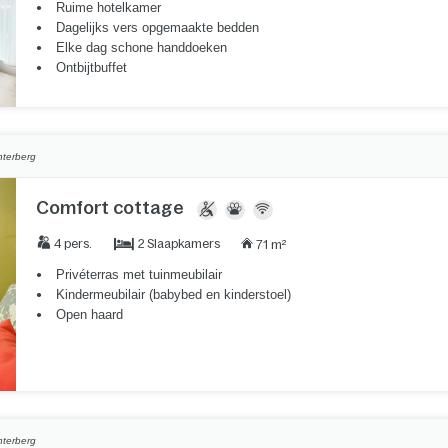
Ruime hotelkamer
Dagelijks vers opgemaakte bedden
Elke dag schone handdoeken
Ontbijtbuffet
nterberg
Comfort cottage
2 Slaapkamers
4 pers.
71 m²
Privéterras met tuinmeubilair
Kindermeubilair (babybed en kinderstoel)
Open haard
nterberg