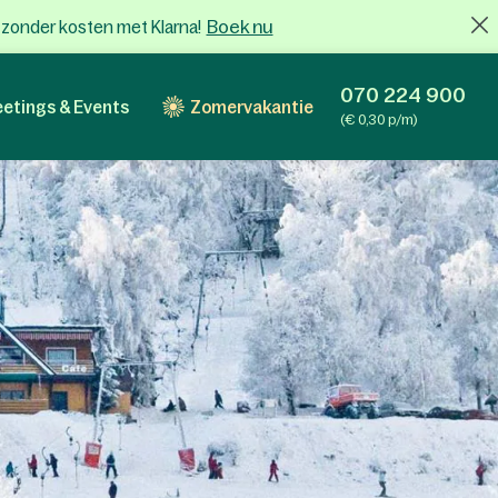
Boek nu
x zonder kosten met Klarna!
070 224 900
etings & Events
Zomervakantie
(€ 0,30 p/m)