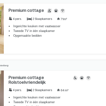
Premium cottage
2 Slaapkamers
4 pers.
71m²
Ingerichte keuken met vaatwasser
Tweede TV in één slaapkamer
Opgemaakte bedden
nterberg
Premium cottage
Rolstoelvriendelijk
2 Slaapkamers
4 pers.
64 m²
Ingerichte keuken met vaatwasser
Tweede TV in één slaapkamer