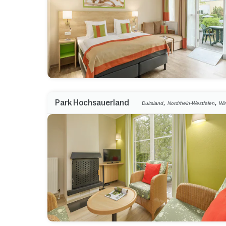
,
,
Park Hochsauerland
Duitsland
Nordrhein-Westfalen
Wi