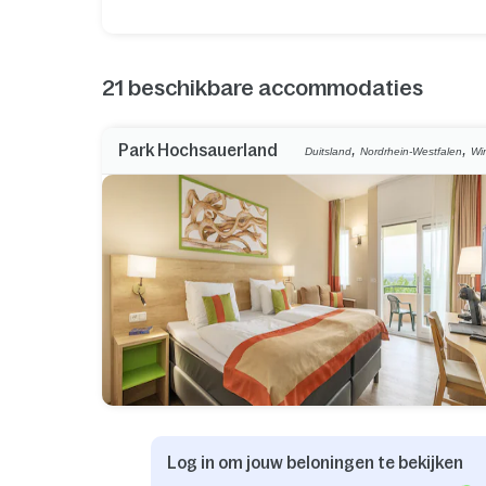
21
beschikbare accommodaties
,
,
Park Hochsauerland
Duitsland
Nordrhein-Westfalen
Wi
Log in om jouw beloningen te bekijken