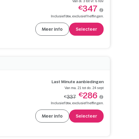
Van di. 3 tot vr. 6 nov
347
€
Inclusief btw, exclusief heffingen.
Meer info
Selecteer
Last Minute aanbiedingen
Van ma. 21 tot do. 24 sept
286
€
337
€
Inclusief btw, exclusief heffingen.
Meer info
Selecteer