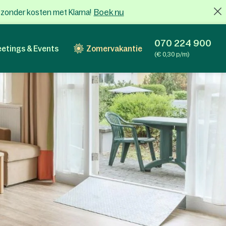
Boek nu
x zonder kosten met Klarna!
070 224 900
etings & Events
Zomervakantie
(€ 0,30 p/m)