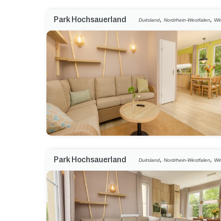
,
,
Park Hochsauerland
Duitsland
Nordrhein-Westfalen
Wi
,
,
Park Hochsauerland
Duitsland
Nordrhein-Westfalen
Wi