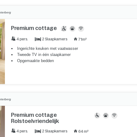
nterberg
Premium cottage
2 Slaapkamers
4 pers.
71m²
Ingerichte keuken met vaatwasser
Tweede TV in één slaapkamer
Opgemaakte bedden
nterberg
Premium cottage
Rolstoelvriendelijk
2 Slaapkamers
4 pers.
64 m²