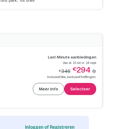
ons park. Tot snel!
Last Minute aanbiedingen
Van di. 15 tot vr. 18 sept
294
€
346
€
Inclusief btw, exclusief heffingen.
Meer info
Selecteer
Inloggen of Registreren