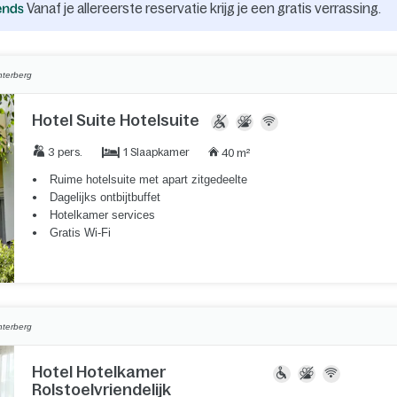
Vanaf je allereerste reservatie krijg je een gratis verrassing.
nterberg
Hotel Suite Hotelsuite
1 Slaapkamer
3 pers.
40 m²
Ruime hotelsuite met apart zitgedeelte
Dagelijks ontbijtbuffet
Hotelkamer services
Gratis Wi-Fi
nterberg
Hotel Hotelkamer
Rolstoelvriendelijk