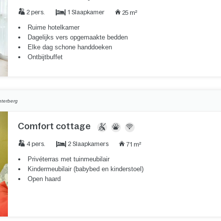
1 Slaapkamer
2 pers.
25 m²
Ruime hotelkamer
Dagelijks vers opgemaakte bedden
Elke dag schone handdoeken
Ontbijtbuffet
nterberg
Comfort cottage
2 Slaapkamers
4 pers.
71 m²
Privéterras met tuinmeubilair
Kindermeubilair (babybed en kinderstoel)
Open haard