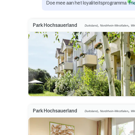
Doe mee aan het loyaliteitsprogramma
,
,
Park Hochsauerland
Duitsland
Nordrhein-Westfalen
Wi
,
,
Park Hochsauerland
Duitsland
Nordrhein-Westfalen
Wi