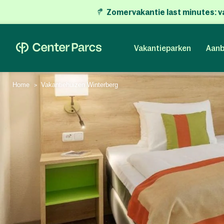
Zomervakantie last minutes:
v
Vakantieparken
Aanb
Home
Vakantiehuizen Winterberg