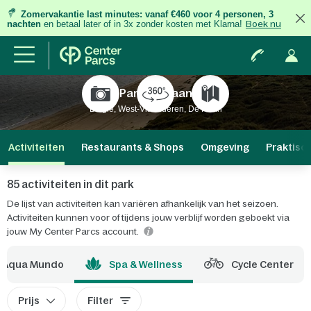
Zomervakantie last minutes:
vanaf €460 voor 4 personen, 3
nachten
en betaal later of in 3x zonder kosten met Klarna!
Boek nu
Park De Haan
België, West-Vlaanderen, De Haan
Activiteiten
Restaurants & Shops
Omgeving
Praktisc
85 activiteiten in dit park
De lijst van activiteiten kan variëren afhankelijk van het seizoen.
Activiteiten kunnen voor of tijdens jouw verblijf worden geboekt via
jouw My Center Parcs account.
Aqua Mundo
Spa & Wellness
Cycle Center
Prijs
Filter