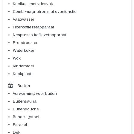
Koelkast met vriesvak
Combi-magnetron met ovenfunctie
Vaatwasser
Filterkoffiezetapparaat
Nespresso-koffiezetapparaat
Broodrooster
Waterkoker
Wok
Kinderstoel
Kookplaat
Buiten
Verwarming voor buiten
Buitensauna
Buitendouche
Ronde ligstoel
Parasol
Dek