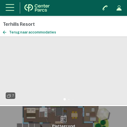
Terhills Resort
Terug naar accommodaties
7
Plattegrond