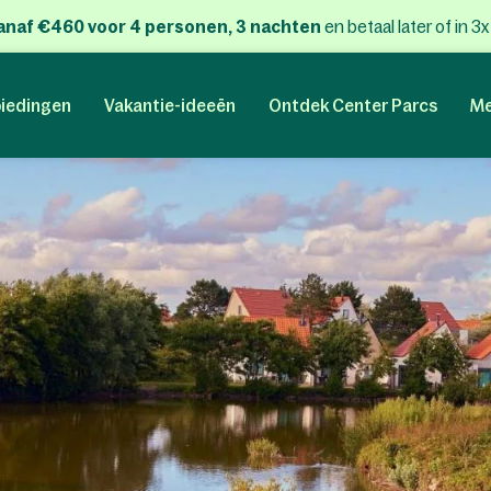
anaf €460 voor 4 personen, 3 nachten
en betaal later of in 3
iedingen
Vakantie-ideeën
Ontdek Center Parcs
Me