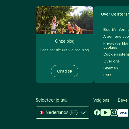
Over Center P
Bedrijfsinform
Algemene vo
Onze blog
Privacyverklar
cookies
Lees het nieuws via ons blog
Cookie-instell
Over ons
Sitemap
Ontdek
Pers
Selecteer je taal
Volg ons
Bevei
Nederlands (BE)