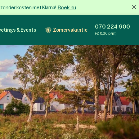
Boek nu
x zonder kosten met Klarna!
070 224 900
etings & Events
Zomervakantie
(€ 0,30 p/m)