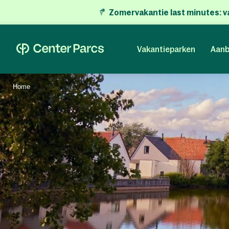
Zomervakantie last minutes:
v
Vakantieparken
Aanb
Home