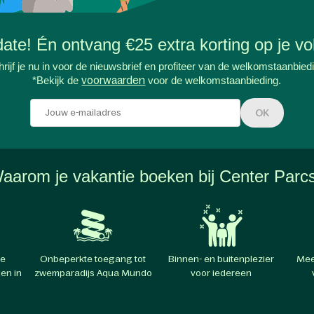
-date! Én ontvang €25 extra korting op je vol
rijf je nu in voor de nieuwsbrief en profiteer van de welkomstaanbied
*Bekijk de
voorwaarden
voor de welkomstaanbieding.
OK
aarom je vakantie boeken bij Center Parc
te
Onbeperkte toegang tot
Binnen- en buitenplezier
Mee
en in
zwemparadijs Aqua Mundo
voor iedereen