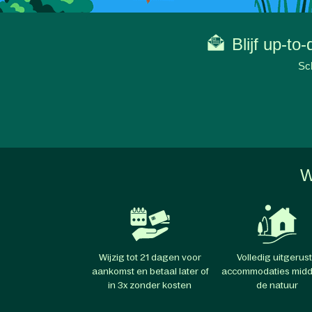
Blijf up-to
Sch
W
Wijzig tot 21 dagen voor
Volledig uitgerus
aankomst en betaal later of
accommodaties midd
in 3x zonder kosten
de natuur