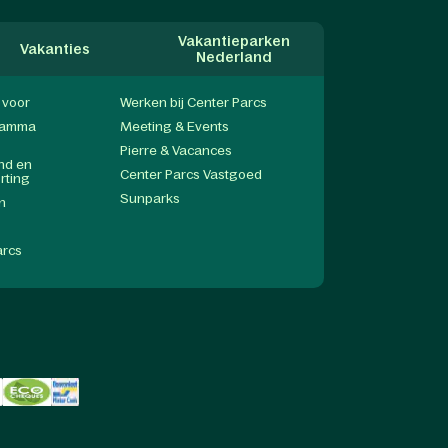
Vakantieparken
Vakanties
Nederland
f voor
Werken bij Center Parcs
gramma
Meeting & Events
Pierre & Vacances
end en
Center Parcs Vastgoed
rting
Sunparks
n
arcs