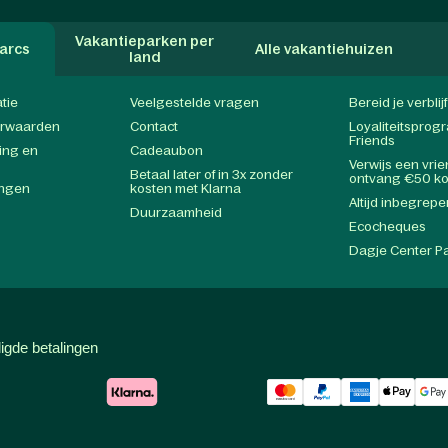
Vakantieparken per
arcs
Alle vakantiehuizen
land
atie
Veelgestelde vragen
Bereid je verblij
orwaarden
Contact
Loyaliteitspro
Friends
ing en
Cadeaubon
Verwijs een vri
Betaal later of in 3x zonder
ontvang €50 ko
ingen
kosten met Klarna
Altijd inbegrepe
Duurzaamheid
Ecocheques
Dagje Center P
ligde betalingen