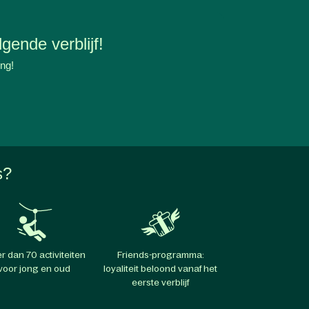
gende verblijf!
ing!
s?
r dan 70 activiteiten
Friends-programma:
voor jong en oud
loyaliteit beloond vanaf het
eerste verblijf