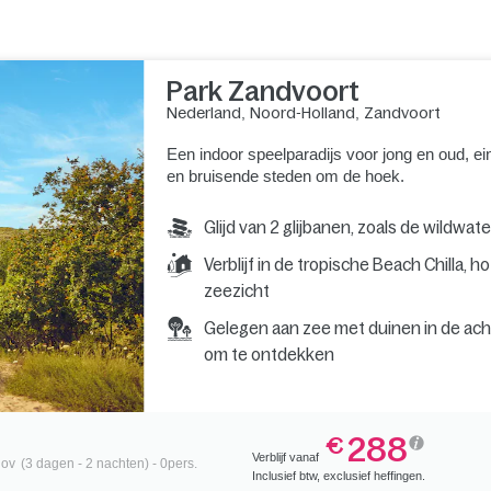
Park Zandvoort
Nederland
,
Noord-Holland
,
Zandvoort
Een indoor speelparadijs voor jong en oud, 
en bruisende steden om de hoek.
Glijd van 2 glijbanen, zoals de wildwat
Verblijf in de tropische Beach Chilla, 
zeezicht
Gelegen aan zee met duinen in de ach
om te ontdekken
288
€
Verblijf vanaf
nov
(3 dagen - 2 nachten) - 0pers.
Inclusief btw, exclusief heffingen.