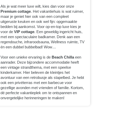
Als je wat meer luxe wilt, kies dan voor onze
Premium cottage
. Het vakantiehuis is wat ruimer,
maar je geniet hier ook van een compleet
uitgeruste keuken en ook wel fijn: opgemaakte
bedden bij aankomst. Voor op-en-top luxe kies je
voor de
VIP cottage
. Een geweldig ingericht huis,
met een spectaculaire badkamer. Denk aan een
regendouche, infraroodsauna, Wellness ruimte, TV
én een dubbel bubbelbad! Wow…
Voor een unieke ervaring is de
Beach Chilla
een
aanrader. Deze bijzondere accommodatie heeft
een vintage strandthema, met een speelse
kinderkamer. Hier beleven de kleintjes het
avontuur van een retrobusje als stapelbed. Je hebt
ook een privéterras met een barbecue voor
gezellige avonden met vrienden of familie. Kortom,
dé perfecte vakantieplek om te ontspannen en
onvergetelijke herinneringen te maken!