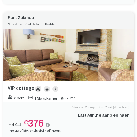
Port Zélande
,
,
Nederland
Zuid-Holland
Ouddorp
VIP cottage
2 pers.
52 m²
1 Slaapkamer
Van ma. 28 sept tot vr. 2 okt (4 nachten)
Last Minute aanbiedingen
376
€
444
€
Inclusief btw, exclusief heffingen.