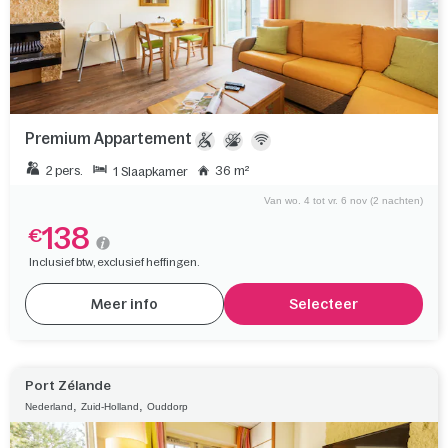
Premium Appartement
2 pers.
36 m²
1 Slaapkamer
Van wo. 4 tot vr. 6 nov (2 nachten)
138
€
Inclusief btw, exclusief heffingen.
Meer info
Selecteer
Port Zélande
,
,
Nederland
Zuid-Holland
Ouddorp