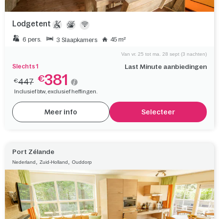
Lodgetent
6 pers.
45 m²
3 Slaapkamers
Van vr. 25 tot ma. 28 sept (3 nachten)
Slechts 1
Last Minute aanbiedingen
381
€
447
€
Inclusief btw, exclusief heffingen.
Meer info
Selecteer
Port Zélande
,
,
Nederland
Zuid-Holland
Ouddorp