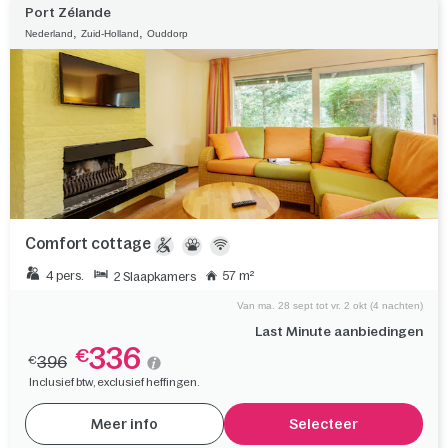
Port Zélande
,
,
Nederland
Zuid-Holland
Ouddorp
Comfort cottage
4 pers.
57 m²
2 Slaapkamers
Van ma. 28 sept tot vr. 2 okt (4 nachten)
Last Minute aanbiedingen
336
€
396
€
Inclusief btw, exclusief heffingen.
Meer info
Selecteer