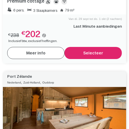
Premium cottage
6 pers.
79 m²
3 Slaapkamers
Van di. 29 sept tot do. 1 okt (2 nachten)
Last Minute aanbiedingen
202
€
238
€
Inclusief btw, exclusief heffingen.
Meer info
Selecteer
Port Zélande
,
,
Nederland
Zuid-Holland
Ouddorp