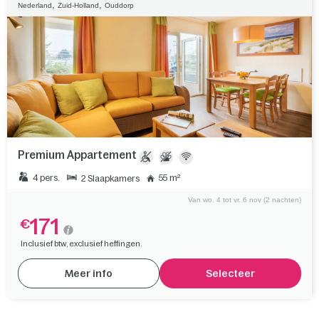
,
,
Nederland
Zuid-Holland
Ouddorp
Premium Appartement
4 pers.
55 m²
2 Slaapkamers
Van wo. 4 tot vr. 6 nov (2 nachten)
171
€
Inclusief btw, exclusief heffingen.
Meer info
Selecteer