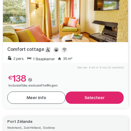
Comfort cottage
2 pers.
35 m²
1 Slaapkamer
Van wo. 4 tot vr. 6 nov (2 nachten)
138
€
Inclusief btw, exclusief heffingen.
Meer info
Selecteer
Port Zélande
,
,
Nederland
Zuid-Holland
Ouddorp