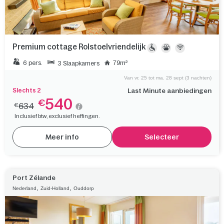
Premium cottage Rolstoelvriendelijk
6 pers.
79m²
3 Slaapkamers
Van vr. 25 tot ma. 28 sept (3 nachten)
Slechts 2
Last Minute aanbiedingen
540
€
634
€
Inclusief btw, exclusief heffingen.
Meer info
Selecteer
Port Zélande
,
,
Nederland
Zuid-Holland
Ouddorp