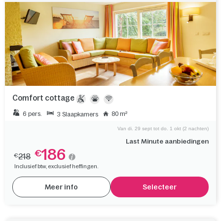
Comfort cottage
6 pers.
80 m²
3 Slaapkamers
Van di. 29 sept tot do. 1 okt (2 nachten)
Last Minute aanbiedingen
186
€
218
€
Inclusief btw, exclusief heffingen.
Meer info
Selecteer