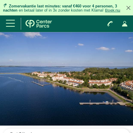
Zomervakantie last minutes:
vanaf €460 voor 4 personen, 3
nachten
en betaal later of in 3x zonder kosten met Klarna!
Boek nu