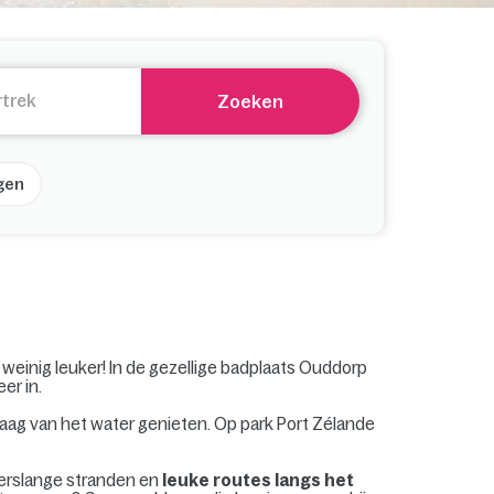
Zoeken
gen
 weinig leuker! In de gezellige badplaats Ouddorp
er in.
raag van het water genieten. Op park Port Zélande
terslange stranden en
leuke routes langs het