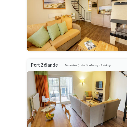
,
,
Port Zélande
Nederland
Zuid-Holland
Ouddorp