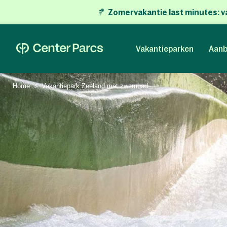
Zomervakantie last minutes:
v
Vakantieparken
Aanb
Home
Vakantiepark Zeeland met zwembad