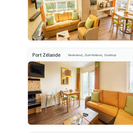
,
,
Port Zélande
Nederland
Zuid-Holland
Ouddorp