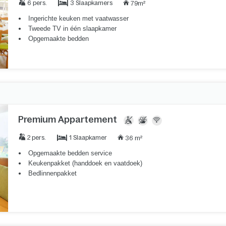
3 Slaapkamers
6 pers.
79m²
Ingerichte keuken met vaatwasser
Tweede TV in één slaapkamer
Opgemaakte bedden
Premium Appartement
1 Slaapkamer
2 pers.
36 m²
Opgemaakte bedden service
Keukenpakket (handdoek en vaatdoek)
Bedlinnenpakket