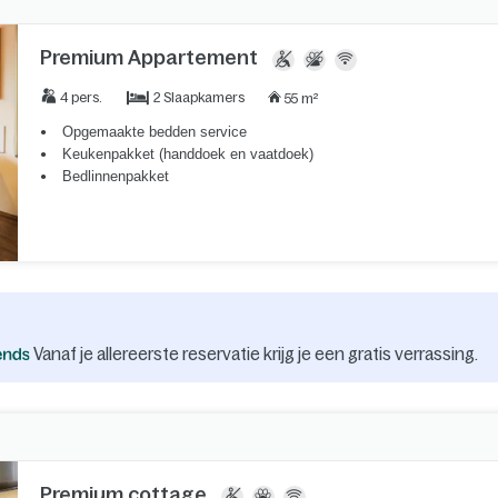
Premium Appartement
2 Slaapkamers
4 pers.
55 m²
Opgemaakte bedden service
Keukenpakket (handdoek en vaatdoek)
Bedlinnenpakket
Vanaf je allereerste reservatie krijg je een gratis verrassing.
Premium cottage