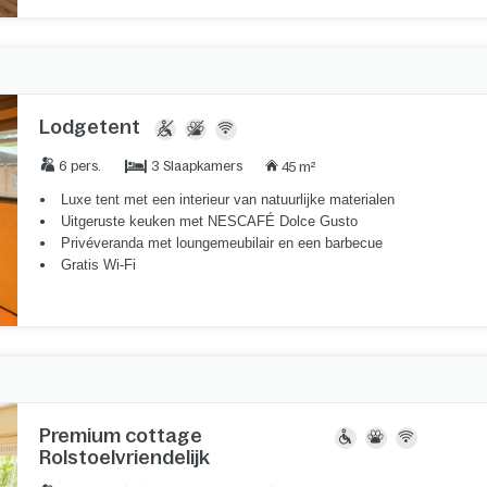
Lodgetent
3 Slaapkamers
6 pers.
45 m²
Luxe tent met een interieur van natuurlijke materialen
Uitgeruste keuken met NESCAFÉ Dolce Gusto
Privéveranda met loungemeubilair en een barbecue
Gratis Wi-Fi
Premium cottage
Rolstoelvriendelijk