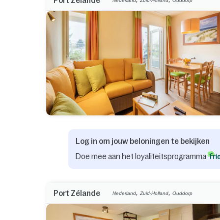
Port Zélande
Nederland
Zuid-Holland
Ouddorp
Log in om jouw beloningen te bekijken
Doe mee aan het loyaliteitsprogramma
,
,
Port Zélande
Nederland
Zuid-Holland
Ouddorp