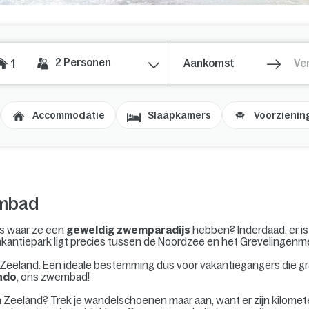
2
Personen
1
Accommodatie
Slaapkamers
Voorzienin
embad
ts waar ze een
geweldig zwemparadijs
hebben? Inderdaad, er is
vakantiepark ligt precies tussen de Noordzee en het Grevelingenme
n Zeeland. Een ideale bestemming dus voor vakantiegangers die g
ndo
, ons zwembad!
Zeeland? Trek je wandelschoenen maar aan, want er zijn kilome