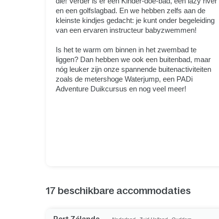
die! Verder is er een Kinder-doe-bad, een lazy river
en een golfslagbad. En we hebben zelfs aan de
kleinste kindjes gedacht: je kunt onder begeleiding
van een ervaren instructeur babyzwemmen!
Is het te warm om binnen in het zwembad te
liggen? Dan hebben we ook een buitenbad, maar
nóg leuker zijn onze spannende buitenactiviteiten
zoals de metershoge Waterjump, een PADi
Adventure Duikcursus en nog veel meer!
17
beschikbare accommodaties
,
,