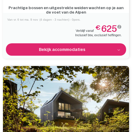
Prachtige bossen en uitgestrekte weiden wachten op je aan
de voet van de Alpen
Van vr. 6 tot ma. 9 nov
(4 dagen - 3 nachten) - 0pers.
625
€
Verblijf vanaf
Inclusief btw, exclusief heffingen.
Bekijk accommodaties