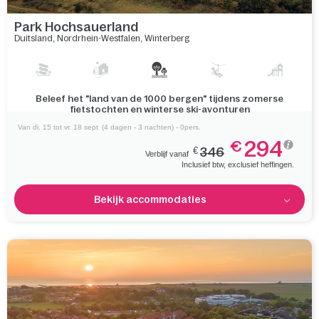
Park Hochsauerland
Duitsland
,
Nordrhein-Westfalen
,
Winterberg
Beleef het "land van de 1000 bergen" tijdens zomerse
fietstochten en winterse ski-avonturen
Van di. 15 tot vr. 18 sept
(4 dagen - 3 nachten) - 0pers.
294
€
€
346
Verblijf vanaf
Inclusief btw, exclusief heffingen.
Bekijk accommodaties