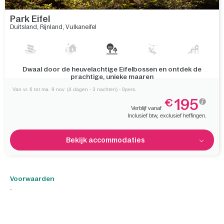
Park Eifel
Duitsland
,
Rijnland
,
Vulkaneifel
Dwaal door de heuvelachtige Eifelbossen en ontdek de
prachtige, unieke maaren
Van vr. 6 tot ma. 9 nov
(4 dagen - 3 nachten) - 0pers.
195
€
Verblijf vanaf
Inclusief btw, exclusief heffingen.
Bekijk accommodaties
Voorwaarden
.