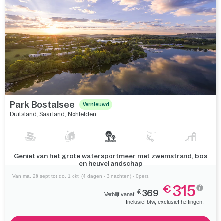
Park Bostalsee
Vernieuwd
Duitsland
,
Saarland
,
Nohfelden
Geniet van het grote watersportmeer met zwemstrand, bos
en heuvellandschap
Van ma. 28 sept tot do. 1 okt
(4 dagen - 3 nachten) - 0pers.
315
€
€
369
Verblijf vanaf
Inclusief btw, exclusief heffingen.