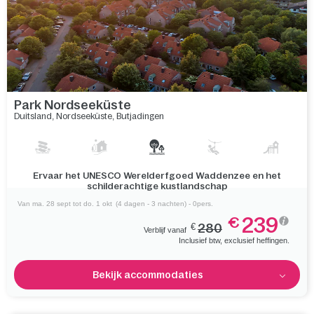
Park Nordseeküste
Duitsland
,
Nordseeküste
,
Butjadingen
Ervaar het UNESCO Werelderfgoed Waddenzee en het
schilderachtige kustlandschap
Van ma. 28 sept tot do. 1 okt
(4 dagen - 3 nachten) - 0pers.
239
€
€
280
Verblijf vanaf
Inclusief btw, exclusief heffingen.
Bekijk accommodaties