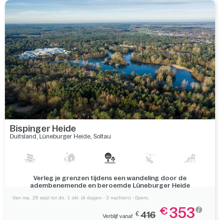
Bispinger Heide
Duitsland
,
Lüneburger Heide
,
Soltau
Verleg je grenzen tijdens een wandeling door de
adembenemende en beroemde Lüneburger Heide
Van ma. 28 sept tot do. 1 okt
(4 dagen - 3 nachten) - 0pers.
353
€
€
416
Verblijf vanaf