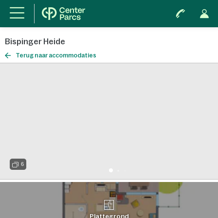
Bispinger Heide
Terug naar accommodaties
6
Plattegrond