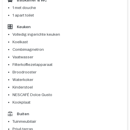
Badkamer & WC
1 met douche
1 apart toilet
Keuken
Volledig ingerichte keuken
Koelkast
Combimagnetron
Vaatwasser
Filterkoffiezetapparaat
Broodrooster
Waterkoker
Kinderstoel
NESCAFÉ Dolce Gusto
Kookplaat
Buiten
Tuinmeubilair
Privé terras