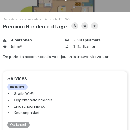
Bijzondere accommodaties - Referentie BS1322
Premium Honden cottage
4 personen
2 Slaapkamers
55 m²
1 Badkamer
De perfecte accommodatie voor jou en je trouwe viervoeter!
Services
Inclusief:
Gratis Wi-Fi
Opgemaakte bedden
Eindschoonmaak
Keukenpakket
Optioneel: