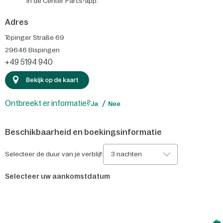
in de Center Parcs-app.
Adres
Töpinger Straße 69
29646
Bispingen
+49 5194 940
Bekijk op de kaart
Ontbreekt er informatie?
Ja
Nee
Beschikbaarheid en boekingsinformatie
Selecteer de duur van je verblijf:
3 nachten
Selecteer uw aankomstdatum