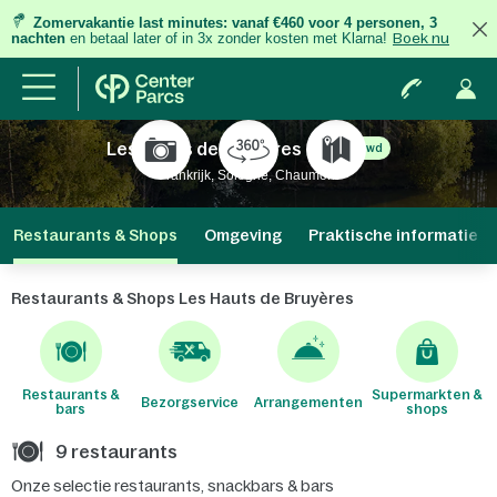
Zomervakantie last minutes:
vanaf €460 voor 4 personen, 3
nachten
en betaal later of in 3x zonder kosten met Klarna!
Boek nu
Les Hauts de Bruyères
Vernieuwd
Frankrijk, Sologne, Chaumont
Restaurants & Shops
Omgeving
Praktische informatie
Restaurants & Shops Les Hauts de Bruyères
Restaurants &
Supermarkten &
Bezorgservice
Arrangementen
bars
shops
9 restaurants
Onze selectie restaurants, snackbars & bars