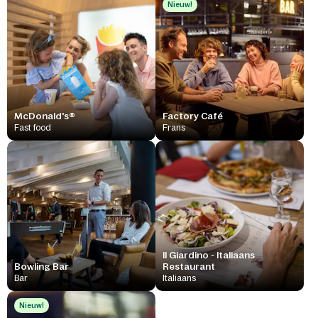
Nieuw!
McDonald's®
Factory Café
Fast food
Frans
Il Giardino - Italiaans
Bowling Bar
Restaurant
Bar
Italiaans
Nieuw!