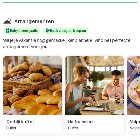
Arrangementen
Baby's eten gratis
Boek vroeg en bespaar
Wil je je vakantie nog gemakkelijker plannen? Vind het perfecte
arrangement voor jou.
Ontbijtbuffet
Halfpension
Volp
Buffet
Buffet
Volpe