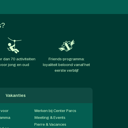
s?
r dan 70 activiteiten
Friends-programma:
voor jong en oud
loyaliteit beloond vanaf het
eerste verblijf
Vakanties
f voor
Werken bij Center Parcs
gramma
Meeting & Events
Pierre & Vacances