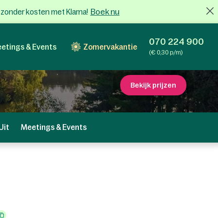
Boek nu
x zonder kosten met Klarna!
070 224 900
etings & Events
Zomervakantie
(€ 0,30 p/m)
Bekijk prijzen
Uit
Meetings & Events