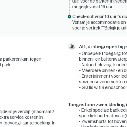
uur. Voor de parken in Nederl
mogelijk vanaf 16 uur.
Check-out voor 10 uur 's o
Verlaat je accommodatie en bl
voor je vertrek.**Bekijk je u
Altijd inbegrepen bij je
- Onbeperkt toegang tot
aar parkeren kan tegen
binnen- en buitenwaterp
t park.
- Natuurbeleving: kinder
- Meerdere binnen- en b
- Entertainment voor ied
seizoensevenementen e
- Gratis wifi & eindscho
Toegestane zwemkleding 
• Enkel speciale badkled
jdens je verblijf (maximaal 2
specifiek bad materiaal (b
xtra service kosten in
• Zwemshorts tot boven 
r toevoegt aan je boeking. In