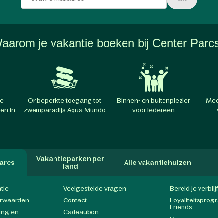
aarom je vakantie boeken bij Center Parc
te
Onbeperkte toegang tot
Binnen- en buitenplezier
Mee
en in
zwemparadijs Aqua Mundo
voor iedereen
Vakantieparken per
arcs
Alle vakantiehuizen
land
atie
Veelgestelde vragen
Bereid je verblij
orwaarden
Contact
Loyaliteitspro
Friends
ing en
Cadeaubon