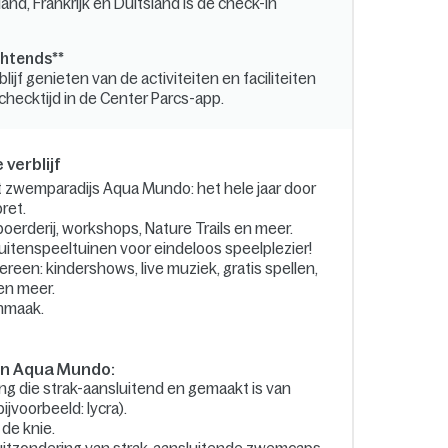
and, Frankrijk en Duitsland is de check-in
chtends**
ijf genieten van de activiteiten en faciliteiten
itchecktijd in de Center Parcs-app.
 verblijf
 zwemparadijs Aqua Mundo: het hele jaar door
ret.
boerderij, workshops, Nature Trails en meer.
uitenspeeltuinen voor eindeloos speelplezier!
ereen: kindershows, live muziek, gratis spellen,
n meer.
onmaak.
in Aqua Mundo:
ing die strak-aansluitend en gemaakt is van
ijvoorbeeld: lycra).
de knie.