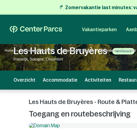
Zomervakantie last minutes:
v
Vakantieparken
Aanb
Les Hauts de Bruyères
Home
Vakantiepark Frankrijk
Vakantiepark Sologne
Vakantiepark Chaumont
Vernieuwd
Frankrijk, Sologne, Chaumont
Overzicht
Accommodatie
Activiteiten
Restaur
Les Hauts de Bruyères - Route & Plat
Toegang en routebeschrijving