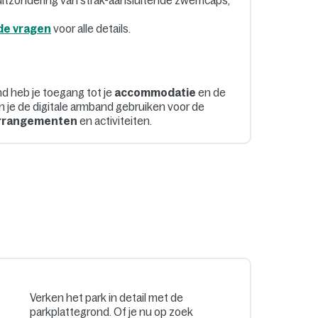
uitzondering van strak-aansluitende zwemcaps,
de vragen
voor alle details.
d heb je toegang tot je
accommodatie
en de
un je de digitale armband gebruiken voor de
rrangementen
en activiteiten.
Verken het park in detail met de
parkplattegrond. Of je nu op zoek