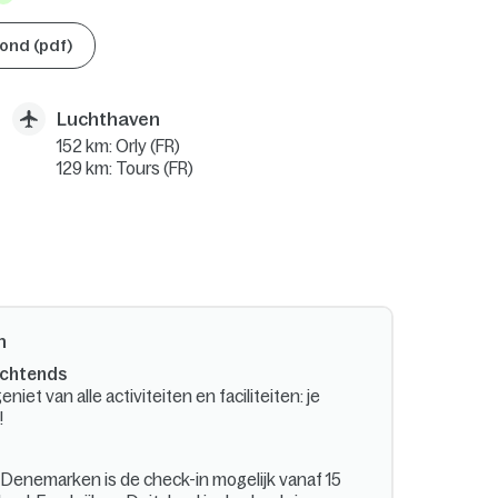
ond (pdf)
Luchthaven
152 km: Orly (FR)
129 km: Tours (FR)
n
ochtends
niet van alle activiteiten en faciliteiten: je
!
n Denemarken is de check-in mogelijk vanaf 15