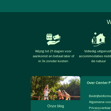
W
Wijzig tot 21 dagen voor
Volledig uitgerus
aankomst en betaal later of
accommodaties midd
in 3x zonder kosten
de natuur
Over Center P
Bedrijfsinform
Algemene vo
Onze blog
Privacyverklar