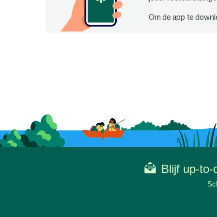
Om de app te downl
Blijf up-to
Sch