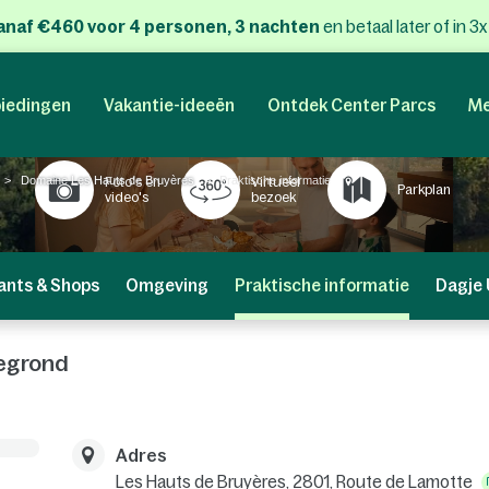
anaf €460 voor 4 personen, 3 nachten
en betaal later of in 3
iedingen
Vakantie-ideeën
Ontdek Center Parcs
Me
Domaine Les Hauts de Bruyères
Praktische informatie
Foto's en
Virtueel
Parkplan
video's
bezoek
ants & Shops
Omgeving
Praktische informatie
Dagje 
tegrond
Adres
Les Hauts de Bruyères,
2801, Route de Lamotte